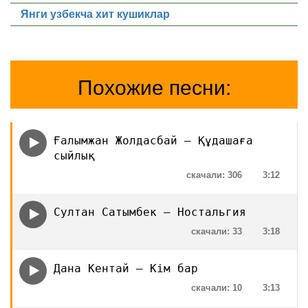
Янги узбекча хит кушиклар
Похожие песни:
Ғалымжан Жолдасбай — Құдашаға
сыйлық
скачали: 306
3:12
Султан Сатымбек — Ностальгия
скачали: 33
3:18
Дана Кентай — Кім бар
скачали: 10
3:13