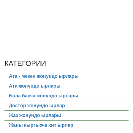
КАТЕГОРИИ
Ата - мекен жонундо ырлары
Ата жөнүндө ырлары
Бала бакча жонундо ырлары
Достор жонундо ырлар
Жаз жонундо ырлары
Жаны кыргызча хит ырлар