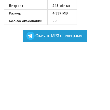
Битрейт
243 кбит/с
Размер
4,397 MB
Кол-во скачиваний
220
Cкачать MP3 с телеграмм