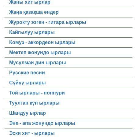
Жаны хит ырлар
Жаңа қазақша әндер
Журокту эзген - гитара ырлары
Кайгылуу ырлары
Комуз - аккордеон ырлары
Мектеп жонундо ырлары
Мусулман дин ырлары
Русские песни
Суйуу ырлары
Той ырлары - поппури
Туулган күн ырлары
Шандуу ырлар
Эне - апа жонундо ырлары
Эски хит - ырлары