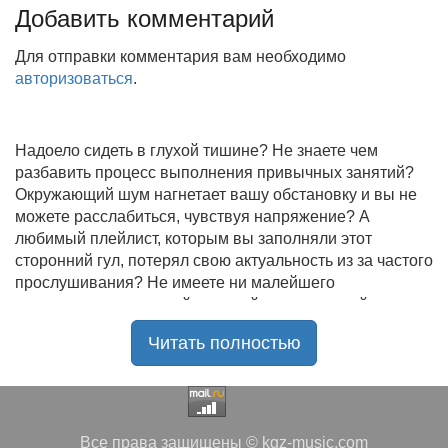
Добавить комментарий
Для отправки комментария вам необходимо
авторизоваться
.
Надоело сидеть в глухой тишине? Не знаете чем
разбавить процесс выполнения привычных занятий?
Окружающий шум нагнетает вашу обстановку и вы не
можете расслабиться, чувствуя напряжение? А
любимый плейлист, которым вы заполняли этот
сторонний гул, потерял свою актуальность из за частого
прослушивания? Не имеете ни малейшего
представления, где найти новый качественный контент
на замену старому? В таком случае вы обратились по
Читать полностью
нужному адресу!
Музыкальный портал KGZ Music
с большой
радостью приветствует своих старых и новых
слушателей! Специально для вас мы заготовили
Все права защищены © kgz-music.com
чудесную подборку самых лучших песен всех времён