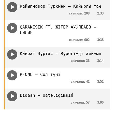
Қайыпназар Түркмен — Қайырлы таң
скачали: 208
2:33
QARAKESEK FT. ЖІГЕР АУЫПБАЕВ —
ЛИЛИЯ
скачали: 602
3:38
Қайрат Нұртас — Жүрегімді аяймын
скачали: 36
3:14
R-ONE — Сол түні
скачали: 42
3:51
Bidash — Qateligimsiń
скачали: 57
3:00