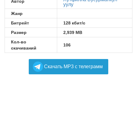
Автор
уулу
Жанр
Битрейт
128 кбит/с
Размер
2,939 MB
Кол-во
106
скачиваний
Cкачать MP3 с телеграмм