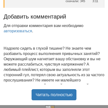
скачали: 345
3:11
Добавить комментарий
Для отправки комментария вам необходимо
авторизоваться
.
Надоело сидеть в глухой тишине? Не знаете чем
разбавить процесс выполнения привычных занятий?
Окружающий шум нагнетает вашу обстановку и вы не
можете расслабиться, чувствуя напряжение? А
любимый плейлист, которым вы заполняли этот
сторонний гул, потерял свою актуальность из за частого
прослушивания? Не имеете ни малейшего
представления, где найти новый качественный контент
на замену старому? В таком случае вы обратились по
Читать полностью
нужному адресу!
Музыкальный портал KGZ Music
с большой