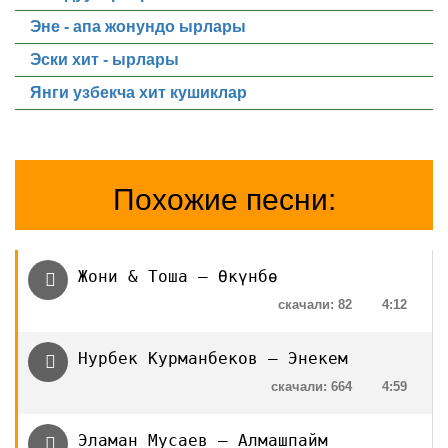
Эне - апа жонундо ырлары
Эски хит - ырлары
Янги узбекча хит кушиклар
Похожие песни:
Жони & Тоша — Өкүнбө
скачали: 82
4:12
Нурбек Курманбеков — Энекем
скачали: 664
4:59
Эламан Мусаев — Алмашпайм