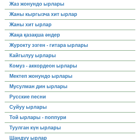
Жаз жонундо ырлары
Жаны кыргызча хит ырлар
Жаны хит ырлар
Жаңа қазақша әндер
Журокту эзген - гитара ырлары
Кайгылуу ырлары
Комуз - аккордеон ырлары
Мектеп жонундо ырлары
Мусулман дин ырлары
Русские песни
Суйуу ырлары
Той ырлары - поппури
Туулган күн ырлары
Шандуу ырлар