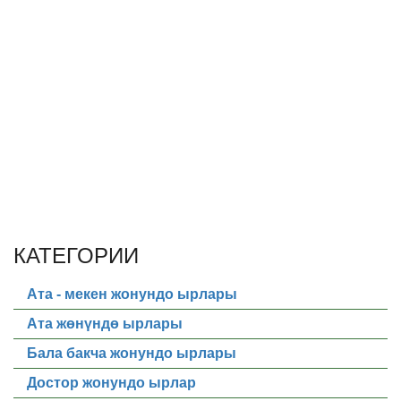
КАТЕГОРИИ
Ата - мекен жонундо ырлары
Ата жөнүндө ырлары
Бала бакча жонундо ырлары
Достор жонундо ырлар