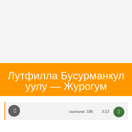
Лутфилла Бусурманкул
уулу — Журогум
скачали: 106
3:13