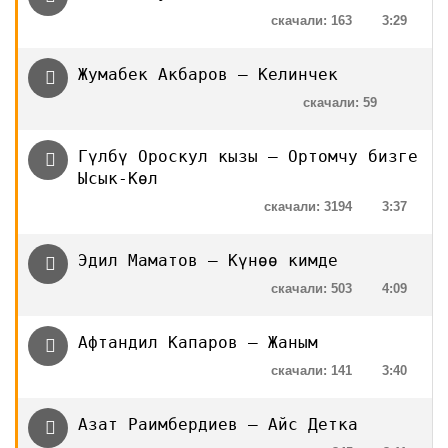
скачали: 163
3:29
Жумабек Акбаров — Келинчек
скачали: 59
Гүлбү Ороскул кызы — Ортомчу бизге
Ысык-Көл
скачали: 3194
3:37
Эдил Маматов — Күнөө кимде
скачали: 503
4:09
Афтандил Капаров — Жаным
скачали: 141
3:40
Азат Раимбердиев — Айс Детка