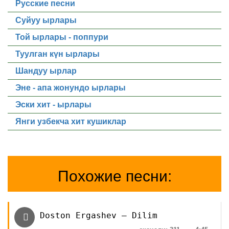
Русские песни
Суйуу ырлары
Той ырлары - поппури
Туулган күн ырлары
Шандуу ырлар
Эне - апа жонундо ырлары
Эски хит - ырлары
Янги узбекча хит кушиклар
Похожие песни:
Doston Ergashev — Dilim