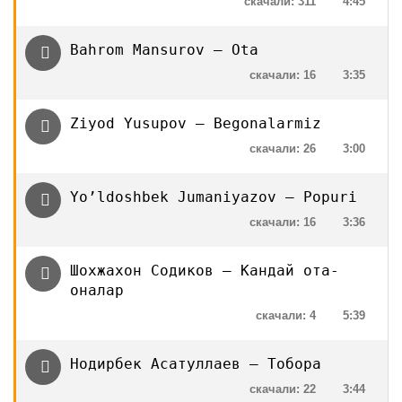
скачали: 311
4:45
Bahrom Mansurov — Ota
скачали: 16
3:35
Ziyod Yusupov — Begonalarmiz
скачали: 26
3:00
Yo’ldoshbek Jumaniyazov — Popuri
скачали: 16
3:36
Шохжахон Содиков — Кандай ота-
оналар
скачали: 4
5:39
Нодирбек Асатуллаев — Тобора
скачали: 22
3:44