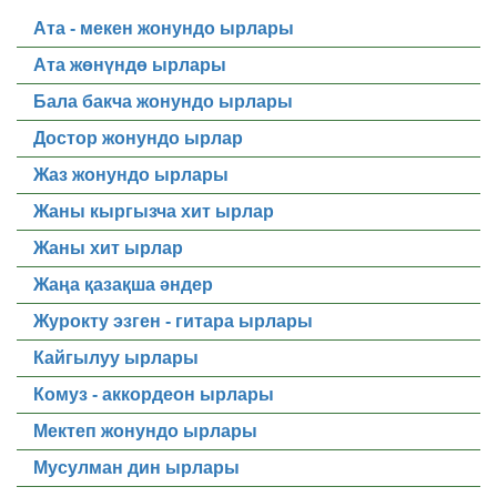
Ата - мекен жонундо ырлары
Ата жөнүндө ырлары
Бала бакча жонундо ырлары
Достор жонундо ырлар
Жаз жонундо ырлары
Жаны кыргызча хит ырлар
Жаны хит ырлар
Жаңа қазақша әндер
Журокту эзген - гитара ырлары
Кайгылуу ырлары
Комуз - аккордеон ырлары
Мектеп жонундо ырлары
Мусулман дин ырлары