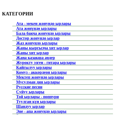
КАТЕГОРИИ
Ата - мекен жонундо ырлары
Ата жөнүндө ырлары
Бала бакча жонундо ырлары
Достор жонундо ырлар
Жаз жонундо ырлары
Жаны кыргызча хит ырлар
Жаны хит ырлар
Жаңа қазақша әндер
Журокту эзген - гитара ырлары
Кайгылуу ырлары
Комуз - аккордеон ырлары
Мектеп жонундо ырлары
Мусулман дин ырлары
Русские песни
Суйуу ырлары
Той ырлары - поппури
Туулган күн ырлары
Шандуу ырлар
Эне - апа жонундо ырлары