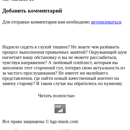
Добавить комментарий
Для отправки комментария вам необходимо
авторизоваться
.
Надоело сидеть в глухой тишине? Не знаете чем разбавить
процесс выполнения привычных занятий? Окружающий шум
нагнетает вашу обстановку и вы не можете расслабиться,
чувствуя напряжение? А любимый плейлист, которым вы
заполняли этот сторонний гул, потерял свою актуальность из
за частого прослушивания? Не имеете ни малейшего
представления, где найти новый качественный контент на
замену старому? В таком случае вы обратились по нужному
адресу!
Читать полностью
Музыкальный портал KGZ Music
с большой радостью
приветствует своих старых и новых слушателей! Специально
для вас мы заготовили чудесную подборку самых лучших
песен всех времён во всех жанровых стилистиках. Огромное
количество старых и новых треков, самые востребованные и
Все права защищены © kgz-music.com
популярные композиции отечественных и зарубежных
исполнителей на музыкальном портале KGZ Music!