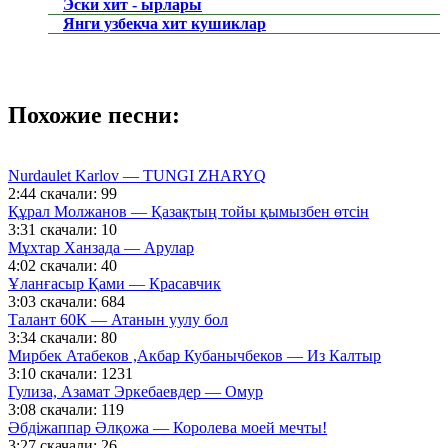
Эски хит - ырлары
Янги узбекча хит кушиклар
Похожие песни:
Nurdaulet Karlov — TUNGI ZHARYQ
2:44
скачали: 99
Құрал Молжанов — Қазақтың тойы қымызбен өтсін
3:31
скачали: 10
Мұхтар Ханзада — Арулар
4:02
скачали: 40
Ұланғасыр Қами — Красавчик
3:03
скачали: 684
Талант 60К — Атанын уулу бол
3:34
скачали: 80
Мирбек Атабеков ,Акбар Кубанычбеков — Из Калтыр
3:10
скачали: 1231
Гулиза, Азамат Эркебаевдер — Омур
3:08
скачали: 119
Әбдіжаппар Әлқожа — Королева моей мечты!
3:27
скачали: 26