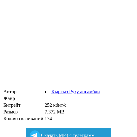
Автор
Кыргыз Руху ансамбли
Жанр
Битрейт
252 кбит/с
Размер
7,372 MB
Кол-во скачиваний
174
Cкачать MP3 с телеграмм