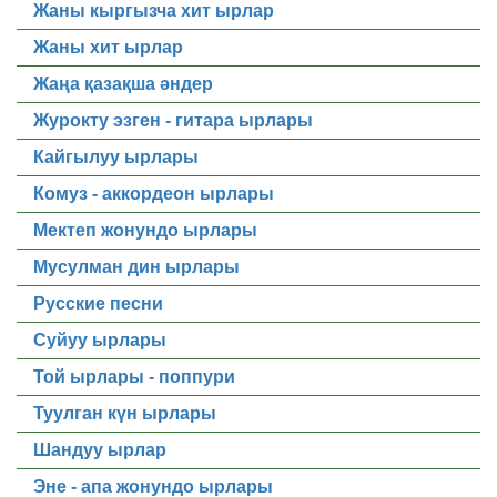
Жаны кыргызча хит ырлар
Жаны хит ырлар
Жаңа қазақша әндер
Журокту эзген - гитара ырлары
Кайгылуу ырлары
Комуз - аккордеон ырлары
Мектеп жонундо ырлары
Мусулман дин ырлары
Русские песни
Суйуу ырлары
Той ырлары - поппури
Туулган күн ырлары
Шандуу ырлар
Эне - апа жонундо ырлары