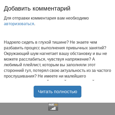
Добавить комментарий
Для отправки комментария вам необходимо
авторизоваться
.
Надоело сидеть в глухой тишине? Не знаете чем
разбавить процесс выполнения привычных занятий?
Окружающий шум нагнетает вашу обстановку и вы не
можете расслабиться, чувствуя напряжение? А
любимый плейлист, которым вы заполняли этот
сторонний гул, потерял свою актуальность из за частого
прослушивания? Не имеете ни малейшего
представления, где найти новый качественный контент
на замену старому? В таком случае вы обратились по
Читать полностью
нужному адресу!
Музыкальный портал KGZ Music
с большой
радостью приветствует своих старых и новых
слушателей! Специально для вас мы заготовили