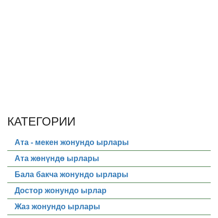
КАТЕГОРИИ
Ата - мекен жонундо ырлары
Ата жөнүндө ырлары
Бала бакча жонундо ырлары
Достор жонундо ырлар
Жаз жонундо ырлары