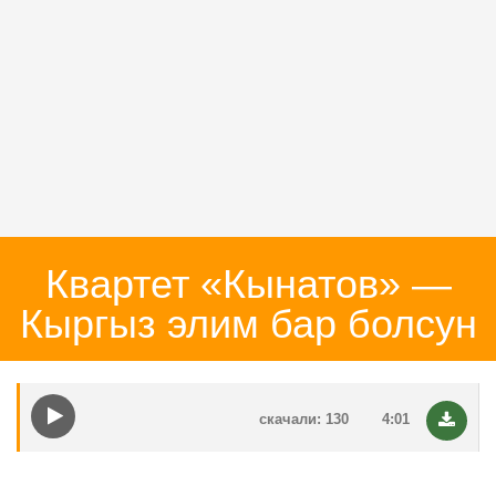
Квартет «Кынатов» —
Кыргыз элим бар болсун
скачали: 130
4:01