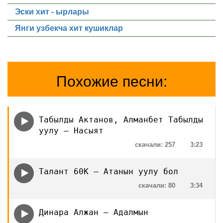
Эски хит - ырлары
Янги узбекча хит кушиклар
Похожие песни:
Табылды Актанов, Алманбет Табылды
уулу — Насыят
скачали: 257
3:23
Талант 60К — Атанын уулу бол
скачали: 80
3:34
Динара Алжан — Адалмын