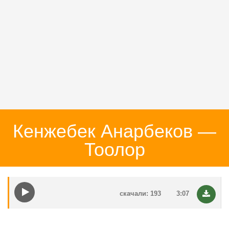
Кенжебек Анарбеков —
Тоолор
скачали: 193
3:07