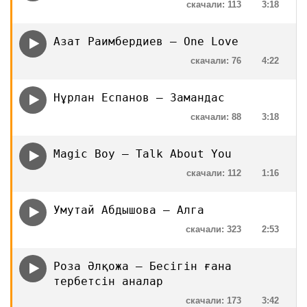
скачали: 113
3:18
Азат Раимбердиев — One Love
скачали: 76
4:22
Нұрлан Еспанов — Замандас
скачали: 88
3:18
Magic Boy — Talk About You
скачали: 112
1:16
Умутай Абдышова — Алга
скачали: 323
2:53
Роза Әлқожа — Бесігін ғана
тербетсін аналар
скачали: 173
3:42