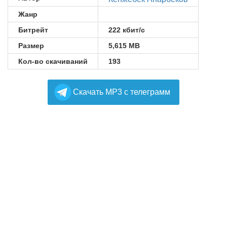
Жанр
Битрейт
222 кбит/с
Размер
5,615 MB
Кол-во скачиваний
193
Cкачать MP3 с телеграмм