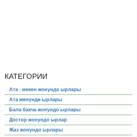
КАТЕГОРИИ
Ата - мекен жонундо ырлары
Ата жөнүндө ырлары
Бала бакча жонундо ырлары
Достор жонундо ырлар
Жаз жонундо ырлары