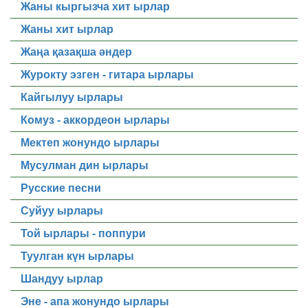
Жаны кыргызча хит ырлар
Жаны хит ырлар
Жаңа қазақша әндер
Журокту эзген - гитара ырлары
Кайгылуу ырлары
Комуз - аккордеон ырлары
Мектеп жонундо ырлары
Мусулман дин ырлары
Русские песни
Суйуу ырлары
Той ырлары - поппури
Туулган күн ырлары
Шандуу ырлар
Эне - апа жонундо ырлары