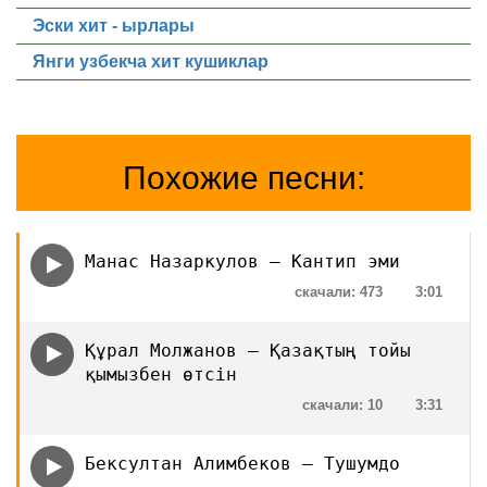
Эски хит - ырлары
Янги узбекча хит кушиклар
Похожие песни:
Манас Назаркулов — Кантип эми
скачали: 473
3:01
Құрал Молжанов — Қазақтың тойы
қымызбен өтсін
скачали: 10
3:31
Бексултан Алимбеков — Тушумдо