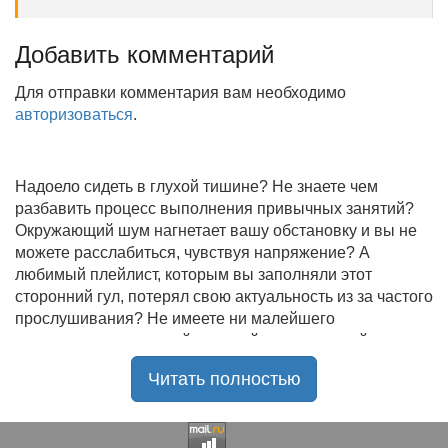
Добавить комментарий
Для отправки комментария вам необходимо
авторизоваться
.
Надоело сидеть в глухой тишине? Не знаете чем
разбавить процесс выполнения привычных занятий?
Окружающий шум нагнетает вашу обстановку и вы не
можете расслабиться, чувствуя напряжение? А
любимый плейлист, которым вы заполняли этот
сторонний гул, потерял свою актуальность из за частого
прослушивания? Не имеете ни малейшего
представления, где найти новый качественный контент
на замену старому? В таком случае вы обратились по
Читать полностью
нужному адресу!
Музыкальный портал KGZ Music
с большой
радостью приветствует своих старых и новых