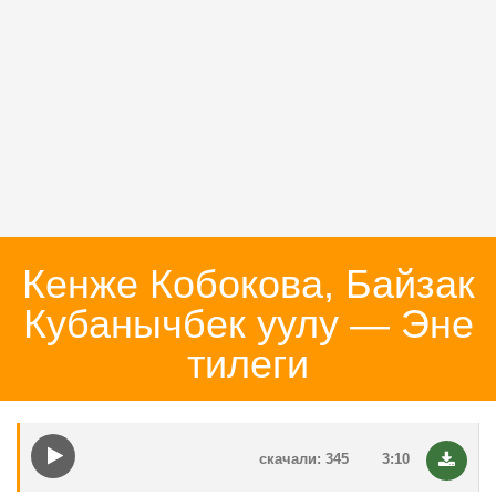
Кенже Кобокова, Байзак
Кубанычбек уулу — Эне
тилеги
скачали: 345
3:10