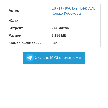
Байзак Кубанычбек уулу
Автор
Кенже Кобокова
Жанр
Битрейт
244 кбит/с
Размер
6,186 MB
Кол-во скачиваний
345
Cкачать MP3 с телеграмм