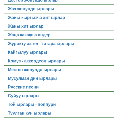
Достор жонундо ырлар
Жаз жонундо ырлары
Жаны кыргызча хит ырлар
Жаны хит ырлар
Жаңа қазақша әндер
Журокту эзген - гитара ырлары
Кайгылуу ырлары
Комуз - аккордеон ырлары
Мектеп жонундо ырлары
Мусулман дин ырлары
Русские песни
Суйуу ырлары
Той ырлары - поппури
Туулган күн ырлары