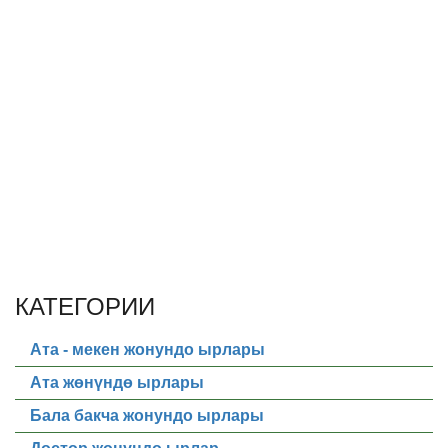
КАТЕГОРИИ
Ата - мекен жонундо ырлары
Ата жөнүндө ырлары
Бала бакча жонундо ырлары