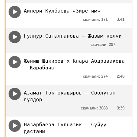
Айпери Кулбаева-«Зирегим»
скачали: 171
3:41
Гулнур Сатылганова — Жазым келчи
скачали: 297
Жениш Шакиров х Клара Абдразакова
— Карабачы
скачали: 274
2:48
Азамат Токтокадыров — Соолуган
гүлдөр
скачали: 3688
3:39
Назарбаева Гулназик — Сүйүү
дастаны