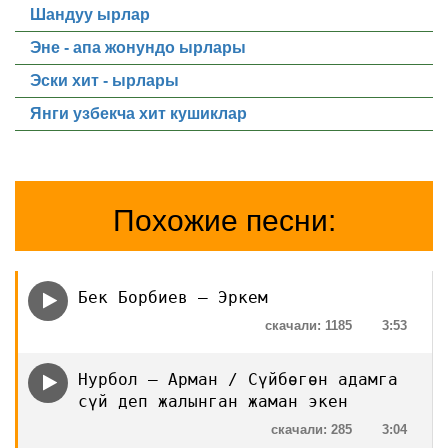
Шандуу ырлар
Эне - апа жонундо ырлары
Эски хит - ырлары
Янги узбекча хит кушиклар
Похожие песни:
Бек Борбиев — Эркем
скачали: 1185
3:53
Нурбол — Арман / Сүйбөгөн адамга
сүй деп жалынган жаман экен
скачали: 285
3:04