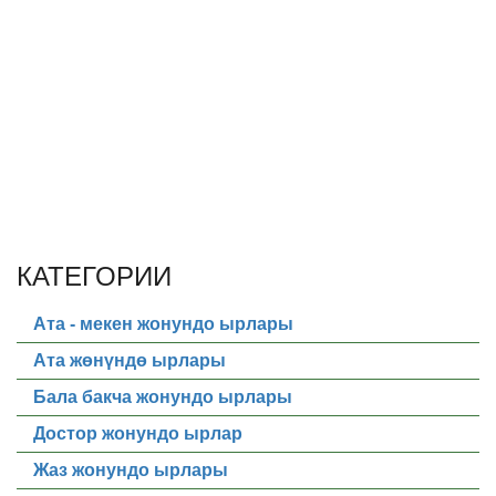
КАТЕГОРИИ
Ата - мекен жонундо ырлары
Ата жөнүндө ырлары
Бала бакча жонундо ырлары
Достор жонундо ырлар
Жаз жонундо ырлары