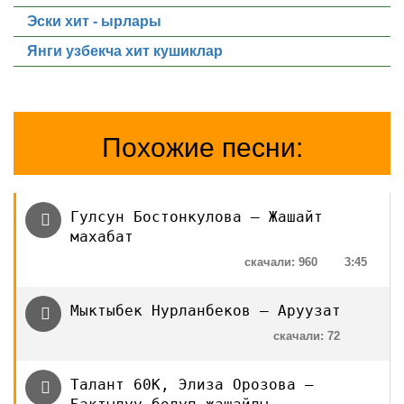
Эски хит - ырлары
Янги узбекча хит кушиклар
Похожие песни:
Гулсун Бостонкулова — Жашайт
махабат
скачали: 960
3:45
Мыктыбек Нурланбеков — Аруузат
скачали: 72
Талант 60К, Элиза Орозова —