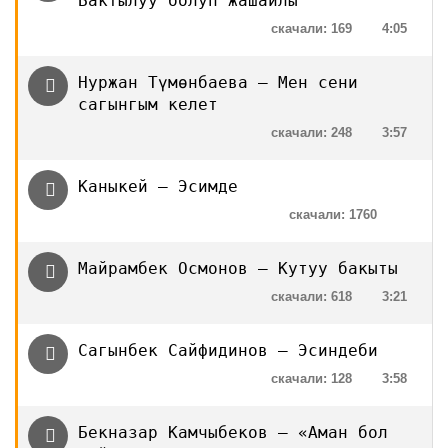
Бактылуу болуп жашайлы
скачали: 169
4:05
Нуржан Түмөнбаева — Мен сени
сагынгым келет
скачали: 248
3:57
Каныкей — Эсимде
скачали: 1760
Майрамбек Осмонов — Кутуу бакыты
скачали: 618
3:21
Сагынбек Сайфидинов — Эсиндеби
скачали: 128
3:58
Бекназар Камчыбеков — «Аман бол