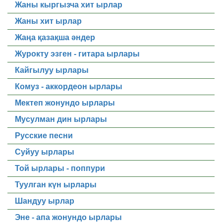
Жаны кыргызча хит ырлар
Жаны хит ырлар
Жаңа қазақша әндер
Журокту эзген - гитара ырлары
Кайгылуу ырлары
Комуз - аккордеон ырлары
Мектеп жонундо ырлары
Мусулман дин ырлары
Русские песни
Суйуу ырлары
Той ырлары - поппури
Туулган күн ырлары
Шандуу ырлар
Эне - апа жонундо ырлары