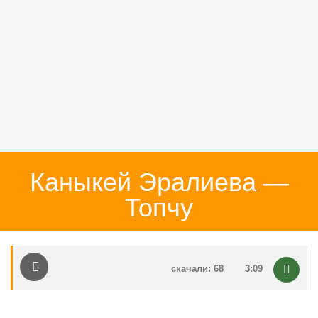
Каныкей Эралиева —
Топчу
скачали: 68
3:09