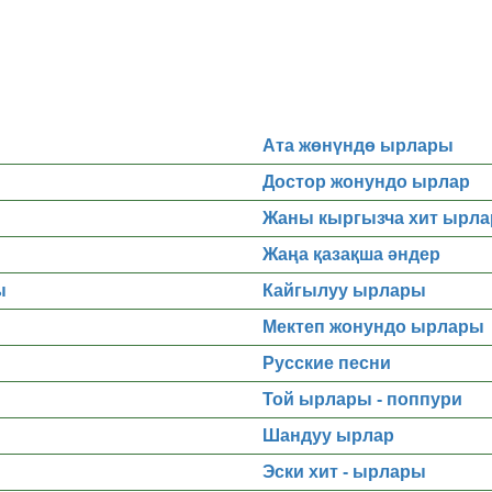
Ата жөнүндө ырлары
Достор жонундо ырлар
Жаны кыргызча хит ырла
Жаңа қазақша әндер
ы
Кайгылуу ырлары
Мектеп жонундо ырлары
Русские песни
Той ырлары - поппури
Шандуу ырлар
Эски хит - ырлары