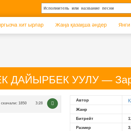
ргызча хит ырлар
Жаңа қазақша әндер
Янги
К ДАЙЫРБЕК УУЛУ — Зар
Автор
скачали: 1850
3:28
Жанр
Битрейт
1
Размер
3