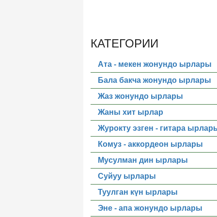
КАТЕГОРИИ
Ата - мекен жонундо ырлары
Бала бакча жонундо ырлары
Жаз жонундо ырлары
Жаны хит ырлар
Журокту эзген - гитара ырлар
Комуз - аккордеон ырлары
Мусулман дин ырлары
Суйуу ырлары
Туулган күн ырлары
Эне - апа жонундо ырлары