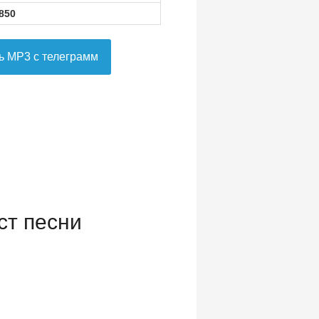
850
ь MP3 с телеграмм
т песни