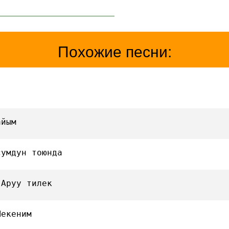
Похожие песни:
айым
сумдун тоюнда
 Аруу тилек
Мекеним