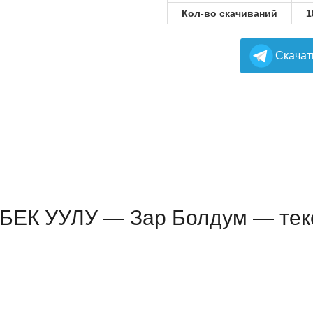
Кол-во скачиваний
1
Cкачат
К УУЛУ — Зар Болдум — текс