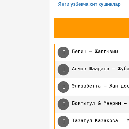
Янги узбекча хит кушиклар
Бегиш — Жалгызым
Алмаз Шаадаев — Жуб
Элизабетта — Жан до
Бактыгул & Мээрим —
Тазагул Казакова — 