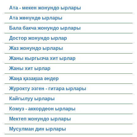
Ата - мекен жонундо ырлары
Ата жөнүндө ырлары
Бала бакча жонундо ырлары
Достор жонундо ырлар
Жаз жонундо ырлары
Жаны кыргызча хит ырлар
Жаны хит ырлар
Жаңа қазақша әндер
Журокту эзген - гитара ырлары
Кайгылуу ырлары
Комуз - аккордеон ырлары
Мектеп жонундо ырлары
Мусулман дин ырлары