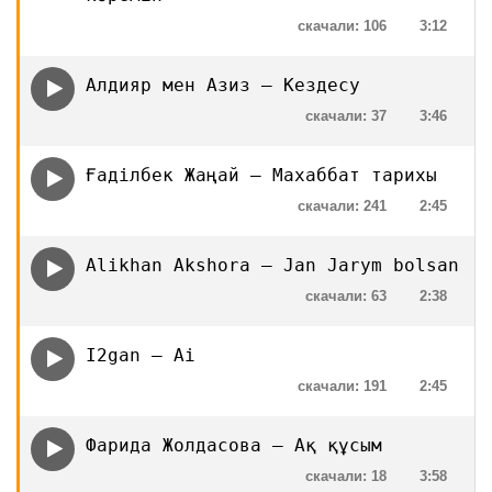
скачали: 106
3:12
Алдияр мен Азиз — Кездесу
скачали: 37
3:46
Ғаділбек Жаңай — Махаббат тарихы
скачали: 241
2:45
Alikhan Akshora — Jan Jarym bolsan
скачали: 63
2:38
I2gan — Ai
скачали: 191
2:45
Фарида Жолдасова — Ақ құсым
скачали: 18
3:58