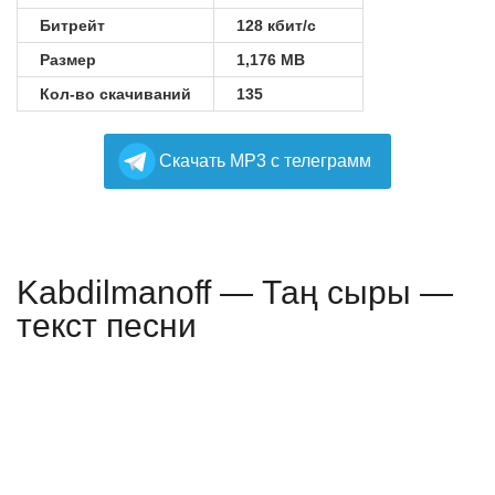
Битрейт
128 кбит/с
Размер
1,176 MB
Кол-во скачиваний
135
Cкачать MP3 с телеграмм
Kabdilmanoff — Таң сыры —
текст песни