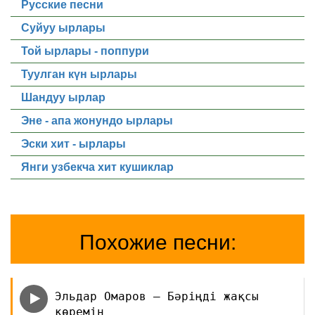
Русские песни
Суйуу ырлары
Той ырлары - поппури
Туулган күн ырлары
Шандуу ырлар
Эне - апа жонундо ырлары
Эски хит - ырлары
Янги узбекча хит кушиклар
Похожие песни:
Эльдар Омаров — Бәріңді жақсы
көремін