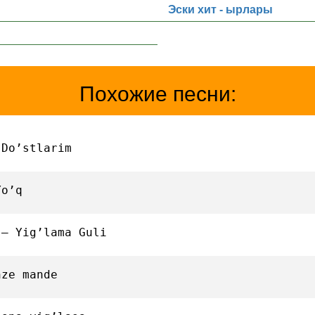
Эски хит - ырлары
Похожие песни:
 Do’stlarim
Yo’q
 — Yig’lama Guli
nze mande