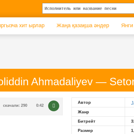
ргызча хит ырлар
Жаңа қазақша әндер
Янги
oliddin Ahmadaliyev — Set
Автор
J
скачали: 290
0:42
Жанр
Битрейт
3
Размер
1