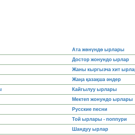
Ата жөнүндө ырлары
Достор жонундо ырлар
Жаны кыргызча хит ырла
Жаңа қазақша әндер
ы
Кайгылуу ырлары
Мектеп жонундо ырлары
Русские песни
Той ырлары - поппури
Шандуу ырлар