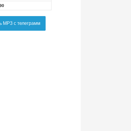
90
ь MP3 с телеграмм