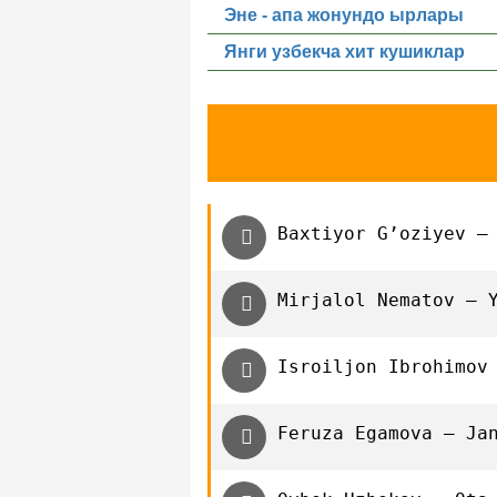
Эне - апа жонундо ырлары
Янги узбекча хит кушиклар
Baxtiyor G’oziyev —
Mirjalol Nematov — 
Isroiljon Ibrohimov
Feruza Egamova — Ja