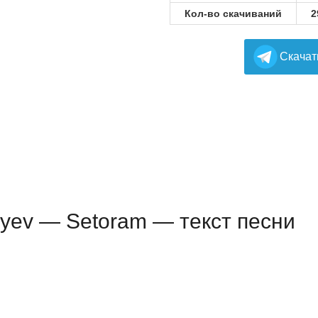
Кол-во скачиваний
2
Cкачат
liyev — Setoram — текст песни