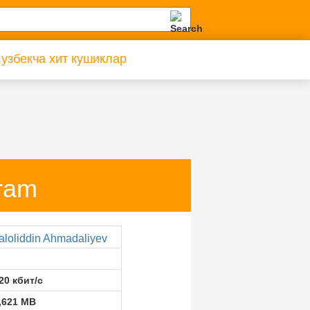
 узбекча хит кушиклар
oram
aloliddin Ahmadaliyev
20 кбит/с
,621 MB