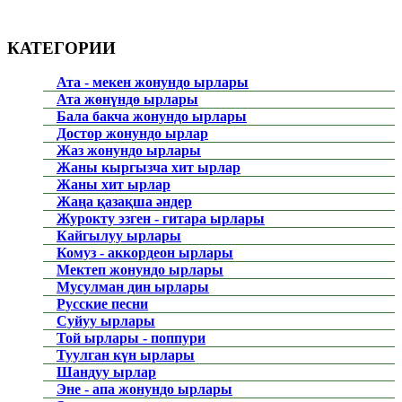
КАТЕГОРИИ
Ата - мекен жонундо ырлары
Ата жөнүндө ырлары
Бала бакча жонундо ырлары
Достор жонундо ырлар
Жаз жонундо ырлары
Жаны кыргызча хит ырлар
Жаны хит ырлар
Жаңа қазақша әндер
Журокту эзген - гитара ырлары
Кайгылуу ырлары
Комуз - аккордеон ырлары
Мектеп жонундо ырлары
Мусулман дин ырлары
Русские песни
Суйуу ырлары
Той ырлары - поппури
Туулган күн ырлары
Шандуу ырлар
Эне - апа жонундо ырлары