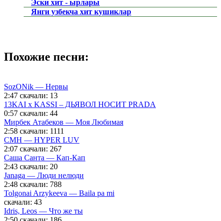
Эски хит - ырлары
Янги узбекча хит кушиклар
Похожие песни:
SozONik — Нервы
2:47
скачали: 13
13KAI x KASSI – ДЬЯВОЛ НОСИТ PRADA
0:57
скачали: 44
Мирбек Атабеков — Моя Любимая
2:58
скачали: 1111
CMH — HYPER LUV
2:07
скачали: 267
Саша Санта — Кап-Кап
2:43
скачали: 20
Janaga — Люди нелюди
2:48
скачали: 788
Tolgonai Arzykeeva — Baila pa mi
скачали: 43
Idris, Leos — Что же ты
2:50
скачали: 186