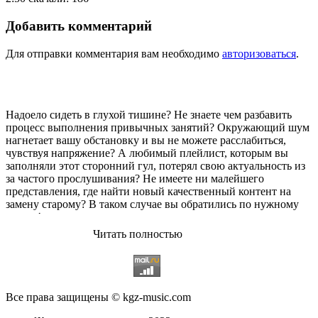
Добавить комментарий
Для отправки комментария вам необходимо
авторизоваться
.
Надоело сидеть в глухой тишине? Не знаете чем разбавить
процесс выполнения привычных занятий? Окружающий шум
нагнетает вашу обстановку и вы не можете расслабиться,
чувствуя напряжение? А любимый плейлист, которым вы
заполняли этот сторонний гул, потерял свою актуальность из
за частого прослушивания? Не имеете ни малейшего
представления, где найти новый качественный контент на
замену старому? В таком случае вы обратились по нужному
адресу!
Читать полностью
Музыкальный портал KGZ Music
с большой радостью
приветствует своих старых и новых слушателей! Специально
для вас мы заготовили чудесную подборку самых лучших
песен всех времён во всех жанровых стилистиках. Огромное
количество старых и новых треков, самые востребованные и
Все права защищены © kgz-music.com
популярные композиции отечественных и зарубежных
исполнителей на музыкальном портале KGZ Music!