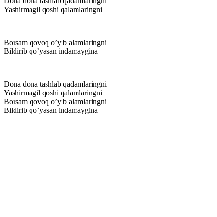
Dona dona tashlab qadamlaringni
Yashirmagil qoshi qalamlaringni
Borsam qovoq o’yib alamlaringni
Bildirib qo’yasan indamaygina
Dona dona tashlab qadamlaringni
Yashirmagil qoshi qalamlaringni
Borsam qovoq o’yib alamlaringni
Bildirib qo’yasan indamaygina