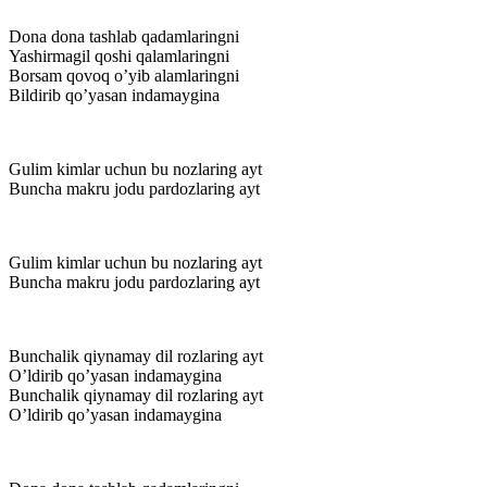
Dona dona tashlab qadamlaringni
Yashirmagil qoshi qalamlaringni
Borsam qovoq o’yib alamlaringni
Bildirib qo’yasan indamaygina
Gulim kimlar uchun bu nozlaring ayt
Buncha makru jodu pardozlaring ayt
Gulim kimlar uchun bu nozlaring ayt
Buncha makru jodu pardozlaring ayt
Bunchalik qiynamay dil rozlaring ayt
O’ldirib qo’yasan indamaygina
Bunchalik qiynamay dil rozlaring ayt
O’ldirib qo’yasan indamaygina