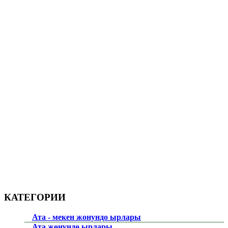
КАТЕГОРИИ
Ата - мекен жонундо ырлары
Ата жөнүндө ырлары