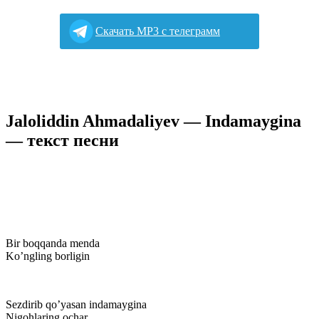
Cкачать MP3 с телеграмм
Jaloliddin Ahmadaliyev — Indamaygina
— текст песни
Bir boqqanda menda
Ko’ngling borligin
Sezdirib qo’yasan indamaygina
Nigohlaring ochar