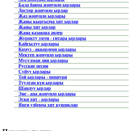
Бала бакча жонундо ырлары
Достор жонундо ырлар
Жаз жонундо ырлары
Жаны кыргызча хит ырлар
Жаны хит ырлар
Жаңа қазақша әндер
Журокту эзген - гитара ырлары
Кайгылуу ырлары
Комуз - аккордеон ырлары
Мектеп жонундо ырлары
Мусулман дин ырлары
Русские песни
Суйуу ырлары
Той ырлары - поппури
Туулган күн ырлары
Шандуу ырлар
Эне - апа жонундо ырлары
Эски хит - ырлары
Янги узбекча хит кушиклар