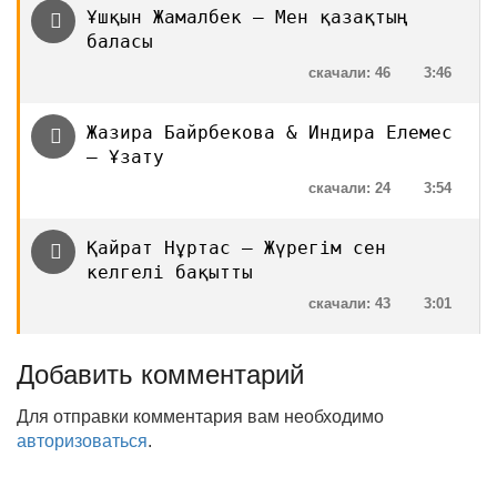
Ұшқын Жамалбек — Мен қазақтың
баласы
скачали: 46
3:46
Жазира Байрбекова & Индира Елемес
— Ұзату
скачали: 24
3:54
Қайрат Нұртас — Жүрегім сен
келгелі бақытты
скачали: 43
3:01
Добавить комментарий
Для отправки комментария вам необходимо
авторизоваться
.