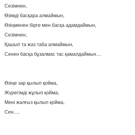
Сезімнен,
Өзімді басқара алмаймын,
Өзіңменен бірге мен басқа адамдаймын,
Сезімнен,
Қашып та жаз таба алмаймын,
Сенен басқа бұзалмас тас қамалдаймын…
Өзіңе зар қылып қойма,
Жүрегімді жұлып қойма,
Мені жалғыз қылып қойма,
Сен….