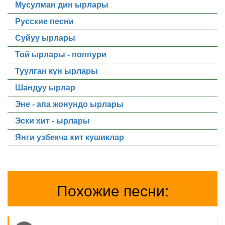
Мусулман дин ырлары
Русские песни
Суйуу ырлары
Той ырлары - поппури
Туулган күн ырлары
Шандуу ырлар
Эне - апа жонундо ырлары
Эски хит - ырлары
Янги узбекча хит кушиклар
Похожие песни: