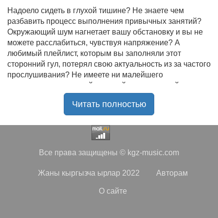
Надоело сидеть в глухой тишине? Не знаете чем
разбавить процесс выполнения привычных занятий?
Окружающий шум нагнетает вашу обстановку и вы не
можете расслабиться, чувствуя напряжение? А
любимый плейлист, которым вы заполняли этот
сторонний гул, потерял свою актуальность из за частого
прослушивания? Не имеете ни малейшего
представления, где найти новый качественный контент
на замену старому? В таком случае вы обратились по
Читать полностью
нужному адресу!
Музыкальный портал KGZ Music
с большой
радостью приветствует своих старых и новых
слушателей! Специально для вас мы заготовили
Все права защищены © kgz-music.com
чудесную подборку самых лучших песен всех времён
во всех жанровых стилистиках. Огромное количество
Жаны кыргызча ырлар 2022
Авторам
старых и новых треков, самые востребованные и
популярные композиции отечественных и зарубежных
О сайте
исполнителей на музыкальном портале KGZ Music!
Мы предоставляем вашему вниманию богатую