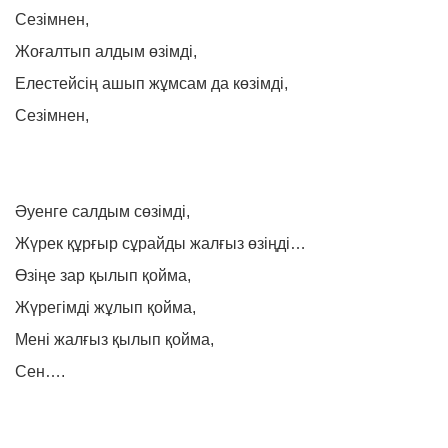
Сезімнен,
Жоғалтып алдым өзімді,
Елестейсің ашып жұмсам да көзімді,
Сезімнен,
Әуенге салдым сөзімді,
Жүрек құрғыр сұрайды жалғыз өзіңді…
Өзіңе зар қылып қойма,
Жүрегімді жұлып қойма,
Мені жалғыз қылып қойма,
Сен….