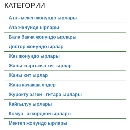
КАТЕГОРИИ
Ата - мекен жонундо ырлары
Ата жөнүндө ырлары
Бала бакча жонундо ырлары
Достор жонундо ырлар
Жаз жонундо ырлары
Жаны кыргызча хит ырлар
Жаны хит ырлар
Жаңа қазақша әндер
Журокту эзген - гитара ырлары
Кайгылуу ырлары
Комуз - аккордеон ырлары
Мектеп жонундо ырлары