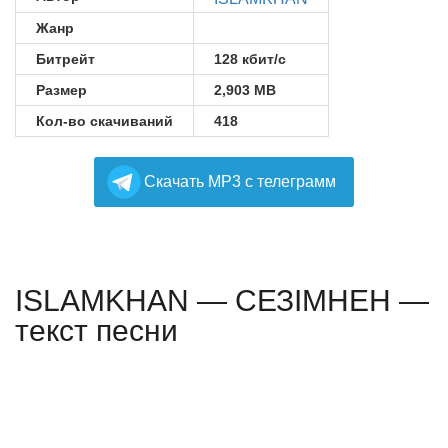
Жанр
Битрейт
128 кбит/с
Размер
2,903 MB
Кол-во скачиваний
418
Cкачать MP3 с телеграмм
ISLAMKHAN — СЕЗІМНЕН —
текст песни