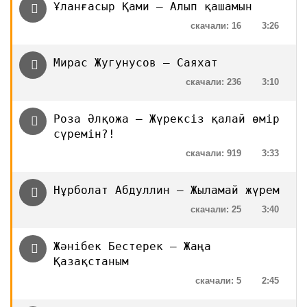
Ұланғасыр Қами — Алып қашамын
скачали: 16
3:26
Мирас Жугунусов — Саяхат
скачали: 236
3:10
Роза Әлқожа — Жүрексіз қалай өмір
сүремін?!
скачали: 919
3:33
Нұрболат Абдуллин — Жыламай жүрем
скачали: 25
3:40
Жәнібек Бестерек — Жаңа
Қазақстаным
скачали: 5
2:45