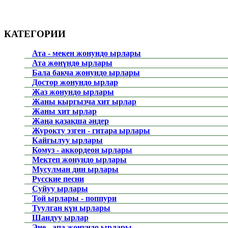
КАТЕГОРИИ
Ата - мекен жонундо ырлары
Ата жөнүндө ырлары
Бала бакча жонундо ырлары
Достор жонундо ырлар
Жаз жонундо ырлары
Жаны кыргызча хит ырлар
Жаны хит ырлар
Жаңа қазақша әндер
Журокту эзген - гитара ырлары
Кайгылуу ырлары
Комуз - аккордеон ырлары
Мектеп жонундо ырлары
Мусулман дин ырлары
Русские песни
Суйуу ырлары
Той ырлары - поппури
Туулган күн ырлары
Шандуу ырлар
Эне - апа жонундо ырлары