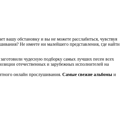
т вашу обстановку и вы не можете расслабиться, чувствуя
ушивания? Не имеете ни малейшего представления, где найти
 заготовили чудесную подборку самых лучших песен всех
мпозиции отечественных и зарубежных исполнителей на
итного онлайн прослушивания.
Самые свежие альбомы
и
известные композиции старых времен.
ме KGZ Music. Наша команда с большой ответственностью
ь предварительного прослушивания перед загрузкой. Мы также
й портал KGZ Music внимательно следит за качественным
ладки в процессе, то вы всегда можете связаться с нашей
и достаточно простой и удобный в использовании, и тем не
дством использования поисковой строки, а также сможете