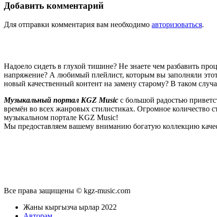
Добавить комментарий
Для отправки комментария вам необходимо
авторизоваться
.
Надоело сидеть в глухой тишине? Не знаете чем разбавить пр
напряжение? А любимый плейлист, которым вы заполняли этот 
новый качественный контент на замену старому? В таком случ
Музыкальный портал KGZ Music
с большой радостью приветс
времён во всех жанровых стилистиках. Огромное количество 
музыкальном портале KGZ Music!
Мы предоставляем вашему вниманию богатую коллекцию качес
новые релизы этого года, хиты уходящих и нынешних годов,
п
Регулярные обновления, постоянные новинки, большой музыкал
подходит к созданию подборок, отбирая
самые лучшие песни
в
Мы предоставляем вам бесплатный доступ к первоклассному, т
предоставляем вам неограниченный доступ к безлимитному с
Все права защищены © kgz-music.com
звучанием публикуемых песен, и оперативно устраняет любые в
командой и сообщить о проблемах, мешающих вам в полноценном
Жаны кыргызча ырлар 2022
менее довольно таки многофункциональный интерфейс. Вы без
Авторам