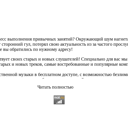
оцесс выполнения привычных занятий? Окружающий шум нагнетае
сторонний гул, потерял свою актуальность из за частого просл
ае вы обратились по нужному адресу!
твует своих старых и новых слушателей! Специально для вас мы
старых и новых треков, самые востребованные и популярные ко
твенной музыки в бесплатном доступе, с возможностью безлим
опулярные треки
любимых исполнителей, и актуальные, всеми 
Читать полностью
ьный ассортимент на любой вкус, и все это только на платфор
 различных музыкальных направлениях.
щательно подобранному контенту, и предлагаем вам возможност
качиванию абсолютно
бесплатно и без регистрации
. Музыкальны
озникающие неудобства. И если у вас появились какие либо непо
 использовании данного сайта. С заботой о вас, мы разработал
 всяких затруднений сможете найти желаемую композицию посре