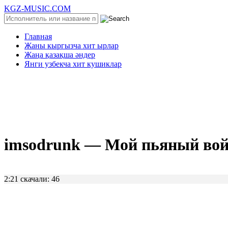
KGZ-MUSIC.COM
Главная
Жаны кыргызча хит ырлар
Жаңа қазақша әндер
Янги узбекча хит кушиклар
imsodrunk — Мой пьяный вой
2:21
скачали: 46