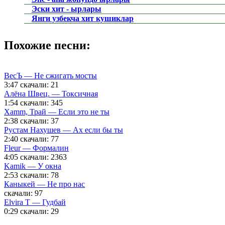
Эски хит - ырлары
Янги узбекча хит кушиклар
Похожие песни:
ВесЪ — Не сжигать мосты
3:47
скачали: 21
Алёна Швец. — Токсичная
1:54
скачали: 345
Xamm, Трай — Если это не ты
2:38
скачали: 37
Рустам Нахушев — Ах если бы ты
2:40
скачали: 77
Fleur — Формалин
4:05
скачали: 2363
Kamik — У окна
2:53
скачали: 78
Каныкей — Не про нас
скачали: 97
Elvira T — Гудбай
0:29
скачали: 29