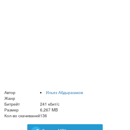
Автор
Ильяз Абдыразаков
Жанр
Битрейт
241 кбит/с
Размер
6,267 MB
Кол-во скачиваний
136