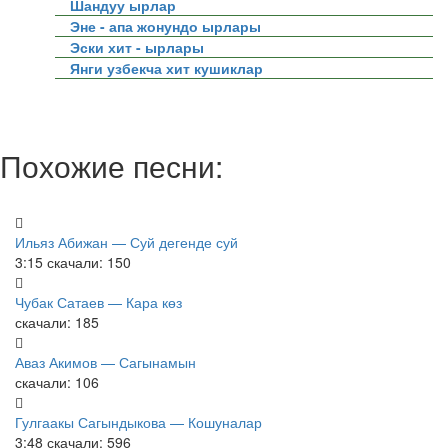
Шандуу ырлар
Эне - апа жонундо ырлары
Эски хит - ырлары
Янги узбекча хит кушиклар
Похожие песни:
Ильяз Абижан — Суй дегенде суй
3:15
скачали: 150
Чубак Сатаев — Кара көз
скачали: 185
Аваз Акимов — Сагынамын
скачали: 106
Гулгаакы Сагындыкова — Кошуналар
3:48
скачали: 596