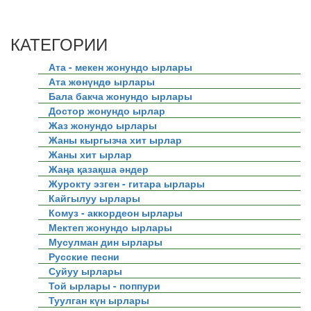
КАТЕГОРИИ
Ата - мекен жонундо ырлары
Ата жөнүндө ырлары
Бала бакча жонундо ырлары
Достор жонундо ырлар
Жаз жонундо ырлары
Жаны кыргызча хит ырлар
Жаны хит ырлар
Жаңа қазақша әндер
Журокту эзген - гитара ырлары
Кайгылуу ырлары
Комуз - аккордеон ырлары
Мектеп жонундо ырлары
Мусулман дин ырлары
Русские песни
Суйуу ырлары
Той ырлары - поппури
Туулган күн ырлары