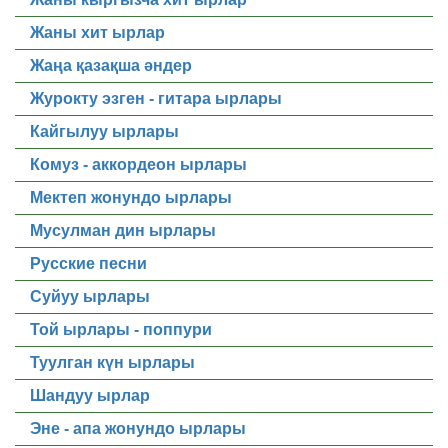
Жаны хит ырлар
Жаңа қазақша әндер
Журокту эзген - гитара ырлары
Кайгылуу ырлары
Комуз - аккордеон ырлары
Мектеп жонундо ырлары
Мусулман дин ырлары
Русские песни
Суйуу ырлары
Той ырлары - поппури
Туулган күн ырлары
Шандуу ырлар
Эне - апа жонундо ырлары