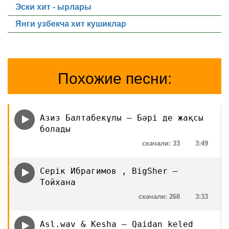
Эски хит - ырлары
Янги узбекча хит кушиклар
Похожие песни:
Азиз Балтабекұлы — Бәрі де жақсы
болады
скачали: 33
3:49
Серік Ибрагимов , BigSher —
Тойхана
скачали: 268
3:33
Asl.wav & Kesha — Qaidan keled