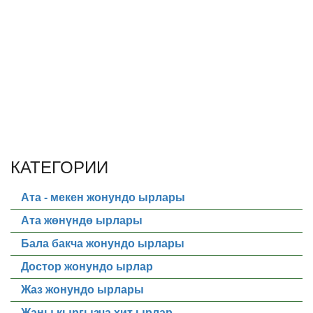
КАТЕГОРИИ
Ата - мекен жонундо ырлары
Ата жөнүндө ырлары
Бала бакча жонундо ырлары
Достор жонундо ырлар
Жаз жонундо ырлары
Жаны кыргызча хит ырлар