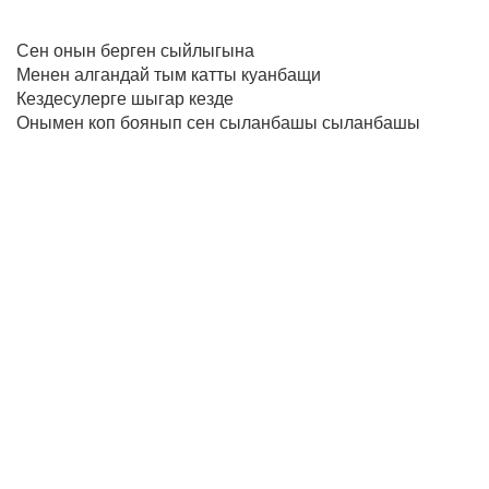
Сен онын берген сыйлыгына
Менен алгандай тым катты куанбащи
Кездесулерге шыгар кезде
Онымен коп боянып сен сыланбашы сыланбашы