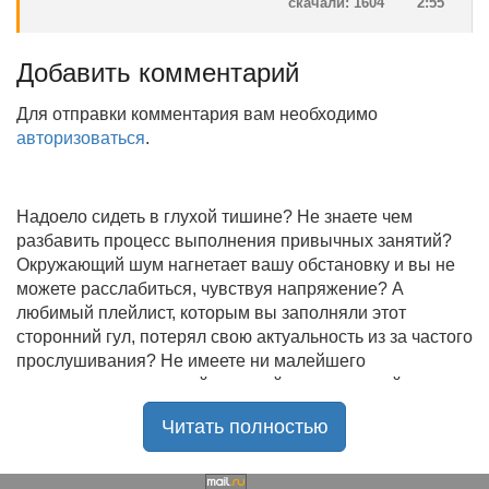
скачали: 1604
2:55
Добавить комментарий
Для отправки комментария вам необходимо
авторизоваться
.
Надоело сидеть в глухой тишине? Не знаете чем
разбавить процесс выполнения привычных занятий?
Окружающий шум нагнетает вашу обстановку и вы не
можете расслабиться, чувствуя напряжение? А
любимый плейлист, которым вы заполняли этот
сторонний гул, потерял свою актуальность из за частого
прослушивания? Не имеете ни малейшего
представления, где найти новый качественный контент
на замену старому? В таком случае вы обратились по
Читать полностью
нужному адресу!
Музыкальный портал KGZ Music
с большой