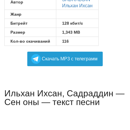
Автор
Ильхан Ихсан
Жанр
Битрейт
128 кбит/с
Размер
1,343 MB
Кол-во скачиваний
116
Cкачать MP3 с телеграмм
Ильхан Ихсан, Садраддин —
Сен оны — текст песни