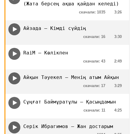
(Жата берсең ақша қайдан келеді)
скачали: 1035
3:26
Айзада — Кімді сүйдің
скачали: 16
3:30
RaiM — Көлікпен
скачали: 43
2:49
Айқын Тәуекел – Менің атым Айқын
скачали: 17
3:29
Сұңғат Баймұратұлы — Қасыңдамын
скачали: 11
4:25
Серік Ибрагимов — Жан достарым