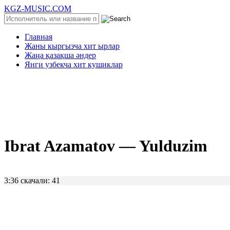
KGZ-MUSIC.COM
Главная
Жаны кыргызча хит ырлар
Жаңа қазақша әндер
Янги узбекча хит кушиклар
Ibrat Azamatov — Yulduzim
3:36
скачали: 41