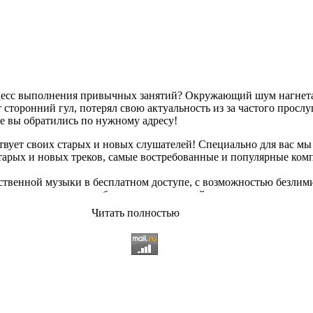
оцесс выполнения привычных занятий? Окружающий шум нагнетае
сторонний гул, потерял свою актуальность из за частого просл
ае вы обратились по нужному адресу!
твует своих старых и новых слушателей! Специально для вас мы
старых и новых треков, самые востребованные и популярные ко
твенной музыки в бесплатном доступе, с возможностью безлим
опулярные треки
любимых исполнителей, и актуальные, всеми 
Читать полностью
ьный ассортимент на любой вкус, и все это только на платфор
 различных музыкальных направлениях.
щательно подобранному контенту, и предлагаем вам возможност
качиванию абсолютно
бесплатно и без регистрации
. Музыкальны
озникающие неудобства. И если у вас появились какие либо непо
 использовании данного сайта. С заботой о вас, мы разработал
 всяких затруднений сможете найти желаемую композицию посре