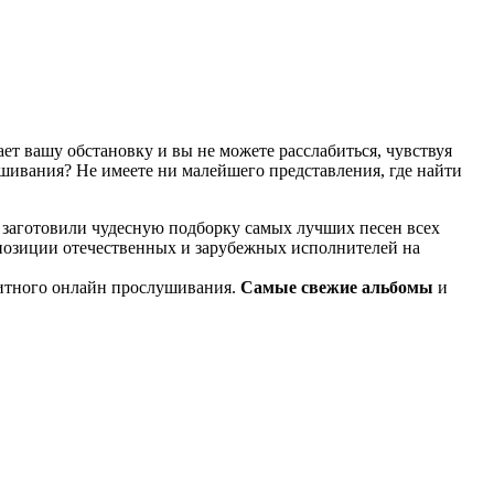
т вашу обстановку и вы не можете расслабиться, чувствуя
ушивания? Не имеете ни малейшего представления, где найти
 заготовили чудесную подборку самых лучших песен всех
мпозиции отечественных и зарубежных исполнителей на
итного онлайн прослушивания.
Самые свежие альбомы
и
известные композиции старых времен.
ме KGZ Music. Наша команда с большой ответственностью
ь предварительного прослушивания перед загрузкой. Мы также
й портал KGZ Music внимательно следит за качественным
ладки в процессе, то вы всегда можете связаться с нашей
и достаточно простой и удобный в использовании, и тем не
дством использования поисковой строки, а также сможете