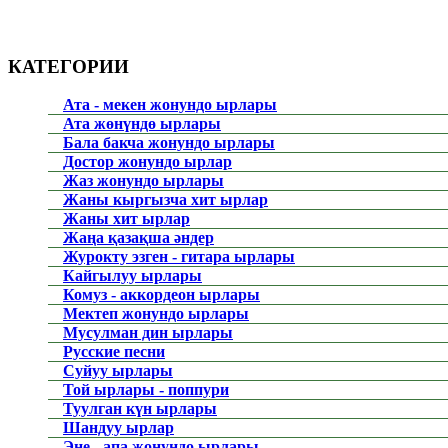
КАТЕГОРИИ
Ата - мекен жонундо ырлары
Ата жөнүндө ырлары
Бала бакча жонундо ырлары
Достор жонундо ырлар
Жаз жонундо ырлары
Жаны кыргызча хит ырлар
Жаны хит ырлар
Жаңа қазақша әндер
Журокту эзген - гитара ырлары
Кайгылуу ырлары
Комуз - аккордеон ырлары
Мектеп жонундо ырлары
Мусулман дин ырлары
Русские песни
Суйуу ырлары
Той ырлары - поппури
Туулган күн ырлары
Шандуу ырлар
Эне - апа жонундо ырлары