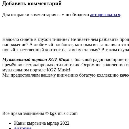
Добавить комментарий
Для отправки комментария вам необходимо
авторизоваться
.
Надоело сидеть в глухой тишине? Не знаете чем разбавить пр
напряжение? А любимый плейлист, которым вы заполняли этот 
новый качественный контент на замену старому? В таком случ
Музыкальный портал KGZ Music
с большой радостью приветс
времён во всех жанровых стилистиках. Огромное количество 
музыкальном портале KGZ Music!
Мы предоставляем вашему вниманию богатую коллекцию качес
новые релизы этого года, хиты уходящих и нынешних годов,
п
Регулярные обновления, постоянные новинки, большой музыкал
подходит к созданию подборок, отбирая
самые лучшие песни
в
Мы предоставляем вам бесплатный доступ к первоклассному, т
предоставляем вам неограниченный доступ к безлимитному с
Все права защищены © kgz-music.com
звучанием публикуемых песен, и оперативно устраняет любые в
командой и сообщить о проблемах, мешающих вам в полноценном
Жаны кыргызча ырлар 2022
менее довольно таки многофункциональный интерфейс. Вы без
Авторам