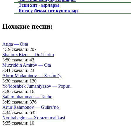
Эски хит - ырлары
Янги узбекча хит кушиклар
Похожие песни:
Аида — Она
4:19
скачали: 207
Shahruz Rizo — Do’stlarim
3:50
скачали: 43
Muxriddin Amirov — Ota
3:41
скачали: 23
Abror Madaminov — Xushro’y
3:30
скачали: 130
Yo’ldoshbek Jumaniyazov — Popuri
3:36
скачали: 16
Safarmuhammad — Tanho
3:49
скачали: 376
Artur Rahmonov — Gulira’no
4:34
скачали: 635
Nodirabegim — Xorazm malikasi
5:35
скачали: 10