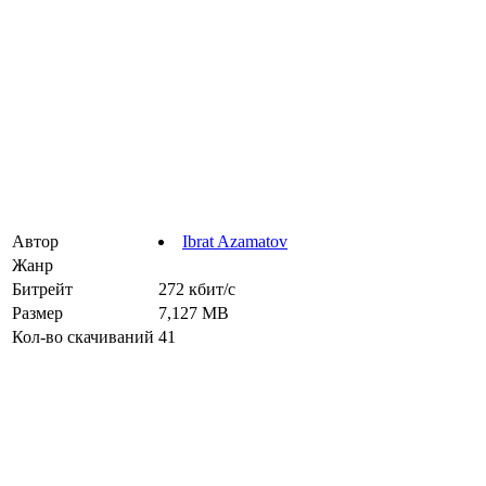
Автор
Ibrat Azamatov
Жанр
Битрейт
272 кбит/с
Размер
7,127 MB
Кол-во скачиваний
41