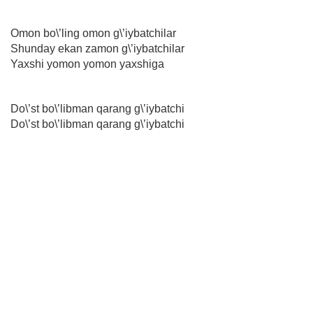
Omon bo\’ling omon g\’iybatchilar
Shunday ekan zamon g\’iybatchilar
Yaxshi yomon yomon yaxshiga
Do\’st bo\’libman qarang g\’iybatchi
Do\’st bo\’libman qarang g\’iybatchi