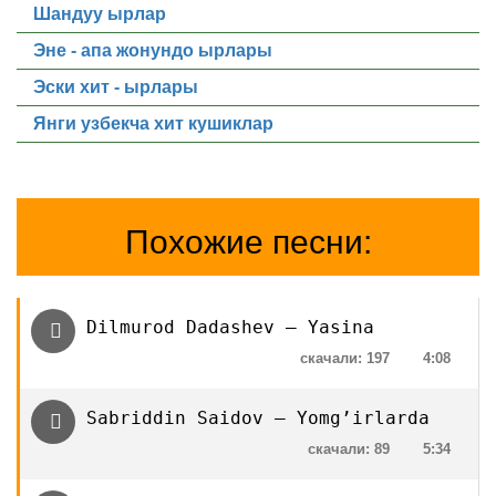
Шандуу ырлар
Эне - апа жонундо ырлары
Эски хит - ырлары
Янги узбекча хит кушиклар
Похожие песни:
Dilmurod Dadashev — Yasina
скачали: 197
4:08
Sabriddin Saidov — Yomg’irlarda
скачали: 89
5:34