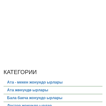
КАТЕГОРИИ
Ата - мекен жонундо ырлары
Ата жөнүндө ырлары
Бала бакча жонундо ырлары
Достор жонундо ырлар