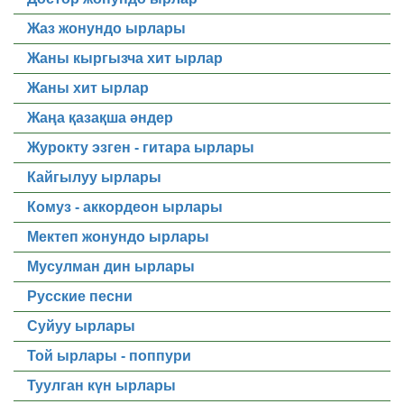
Жаз жонундо ырлары
Жаны кыргызча хит ырлар
Жаны хит ырлар
Жаңа қазақша әндер
Журокту эзген - гитара ырлары
Кайгылуу ырлары
Комуз - аккордеон ырлары
Мектеп жонундо ырлары
Мусулман дин ырлары
Русские песни
Суйуу ырлары
Той ырлары - поппури
Туулган күн ырлары