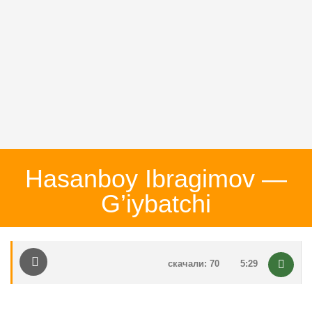
Hasanboy Ibragimov —
G’iybatchi
скачали: 70
5:29