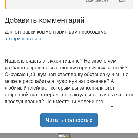
скачали: 49
4:50
Добавить комментарий
Для отправки комментария вам необходимо
авторизоваться
.
Надоело сидеть в глухой тишине? Не знаете чем
разбавить процесс выполнения привычных занятий?
Окружающий шум нагнетает вашу обстановку и вы не
можете расслабиться, чувствуя напряжение? А
любимый плейлист, которым вы заполняли этот
сторонний гул, потерял свою актуальность из за частого
прослушивания? Не имеете ни малейшего
представления, где найти новый качественный контент
на замену старому? В таком случае вы обратились по
Читать полностью
нужному адресу!
Музыкальный портал KGZ Music
с большой