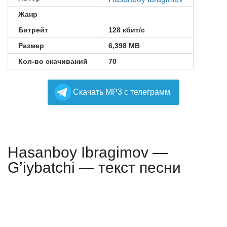
Жанр
Битрейт
128 кбит/с
Размер
6,398 MB
Кол-во скачиваний
70
Cкачать MP3 с телеграмм
Hasanboy Ibragimov —
G’iybatchi — текст песни