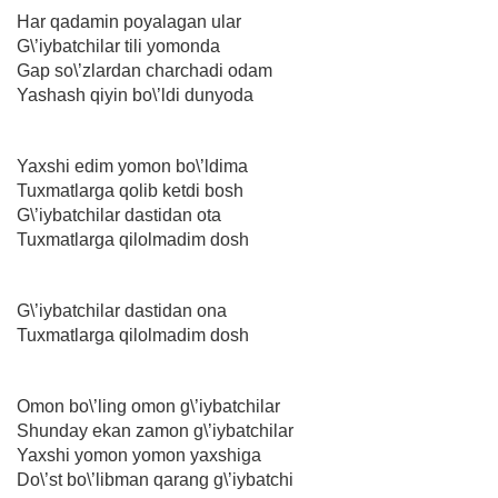
Har qadamin poyalagan ular
G\’iybatchilar tili yomonda
Gap so\’zlardan charchadi odam
Yashash qiyin bo\’ldi dunyoda
Yaxshi edim yomon bo\’ldima
Tuxmatlarga qolib ketdi bosh
G\’iybatchilar dastidan ota
Tuxmatlarga qilolmadim dosh
G\’iybatchilar dastidan ona
Tuxmatlarga qilolmadim dosh
Omon bo\’ling omon g\’iybatchilar
Shunday ekan zamon g\’iybatchilar
Yaxshi yomon yomon yaxshiga
Do\’st bo\’libman qarang g\’iybatchi