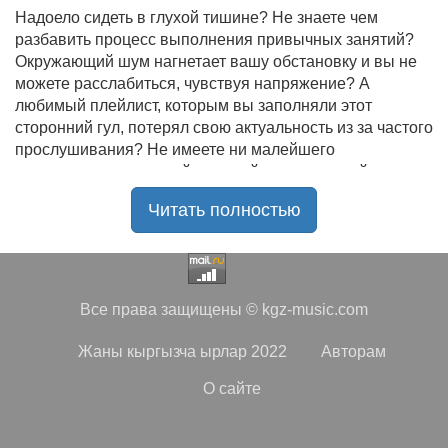
Надоело сидеть в глухой тишине? Не знаете чем
разбавить процесс выполнения привычных занятий?
Окружающий шум нагнетает вашу обстановку и вы не
можете расслабиться, чувствуя напряжение? А
любимый плейлист, которым вы заполняли этот
сторонний гул, потерял свою актуальность из за частого
прослушивания? Не имеете ни малейшего
представления, где найти новый качественный контент
на замену старому? В таком случае вы обратились по
Читать полностью
нужному адресу!
Музыкальный портал KGZ Music
с большой
радостью приветствует своих старых и новых
слушателей! Специально для вас мы заготовили
Все права защищены © kgz-music.com
чудесную подборку самых лучших песен всех времён
во всех жанровых стилистиках. Огромное количество
Жаны кыргызча ырлар 2022
Авторам
старых и новых треков, самые востребованные и
популярные композиции отечественных и зарубежных
О сайте
исполнителей на музыкальном портале KGZ Music!
Мы предоставляем вашему вниманию богатую
коллекцию качественной музыки в бесплатном доступе,