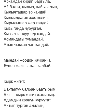
Аркамдан кирип баргыла.
Ай балта, кылыч, найза алып,
Кылычташар эр кандай.
Кылкылдаган жоо келип,
Кырылышар жер кандай.
Кызыганда чубурган,
Кызыл кандуу тер кандай.
Асмандагы тумандай,
Атып чыккан чаң кандай.
Мындай жоодон качканча,
Өлгөн жакшы жан калбай.
Кырк жигит:
Бактылуу балбан баатырым,
Биз — кырк жигит жакының.
Адамдын көөнүн курчутат,
Айтып турган акылың.