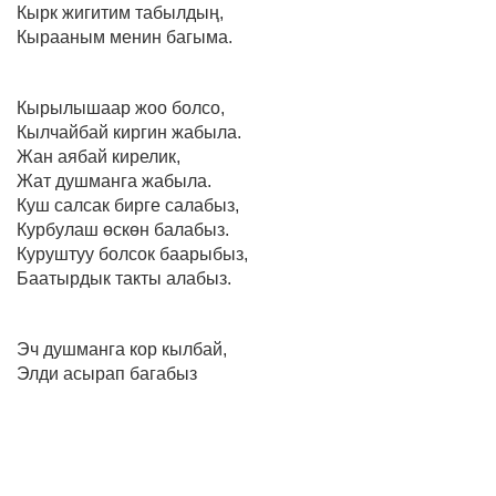
Кырк жигитим табылдың,
Кырааным менин багыма.
Кырылышаар жоо болсо,
Кылчайбай киргин жабыла.
Жан аябай кирелик,
Жат душманга жабыла.
Куш салсак бирге салабыз,
Курбулаш өскөн балабыз.
Куруштуу болсок баарыбыз,
Баатырдык такты алабыз.
Эч душманга кор кылбай,
Элди асырап багабыз