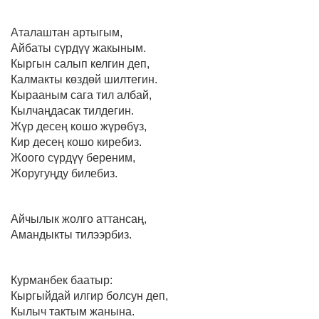
Аталаштан артыгым,
Айбаты сүрдүү жакыным.
Кыргын салып келгин деп,
Калмакты көздөй шилтегин.
Кырааным сага тил албай,
Кылчаңдасак тилдегин.
Жүр десең кошо жүрөбүз,
Кир десең кошо киребиз.
Жоого сүрдүү береним,
Жоругуңду билебиз.
Айчылык жолго аттансаң,
Амандыкты тилээрбиз.
Курманбек баатыр:
Кыргыйдай илгир болсун деп,
Кылыч тактым жанына.