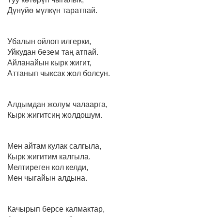
Дүнүйө мүлкүн таратпай.
Убалын ойлоп илгерки,
Уйкудан безем таң атпай.
Айланайын кырк жигит,
Аттанып чыксак жол болсун.
Алдымдан жолум чалаарга,
Кырк жигитсиң жолдошум.
Мен айтам кулак салгыла,
Кырк жигитим калгыла.
Мелтиреген кол келди,
Мен чыгайын алдына.
Качырып берсе калмактар,