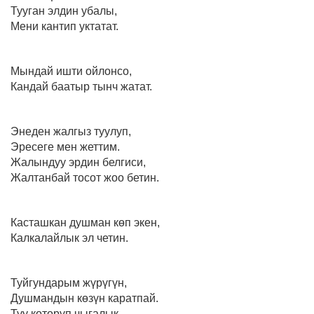
Тууган элдин убалы,
Мени кантип уктатат.
Мындай ишти ойлонсо,
Кандай баатыр тынч жатат.
Энеден жалгыз туулуп,
Эресеге мен жеттим.
Жалындуу эрдин белгиси,
Жалтанбай тосот жоо бетин.
Касташкан душман көп экен,
Калкалайлык эл четин.
Туйгундарым жүрүгүн,
Душмандын көзүн каратпай.
Туу көтөрүп чыгалык,