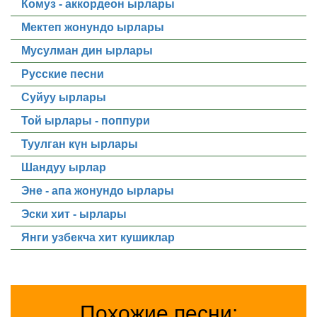
Комуз - аккордеон ырлары
Мектеп жонундо ырлары
Мусулман дин ырлары
Русские песни
Суйуу ырлары
Той ырлары - поппури
Туулган күн ырлары
Шандуу ырлар
Эне - апа жонундо ырлары
Эски хит - ырлары
Янги узбекча хит кушиклар
Похожие песни: