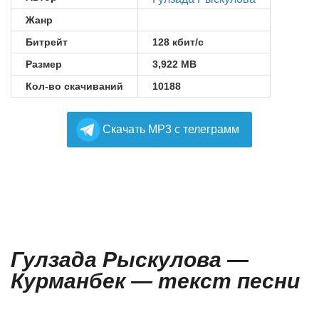
Жанр
Битрейт
128 кбит/с
Размер
3,922 MB
Кол-во скачиваний
10188
Cкачать MP3 с телеграмм
Гулзада Рыскулова —
Курманбек — текст песни