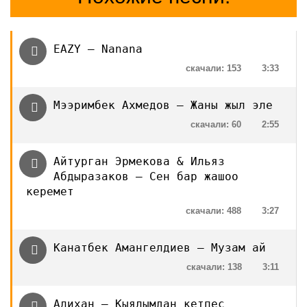
EAZY — Nanana
скачали: 153
3:33
Мээримбек Ахмедов — Жаны жыл эле
скачали: 60
2:55
Айтурган Эрмекова & Ильяз
Абдыразаков — Сен бар жашоо
керемет
скачали: 488
3:27
Канатбек Амангелдиев — Музам ай
скачали: 138
3:11
Алихан — Кыялымдан кетпес