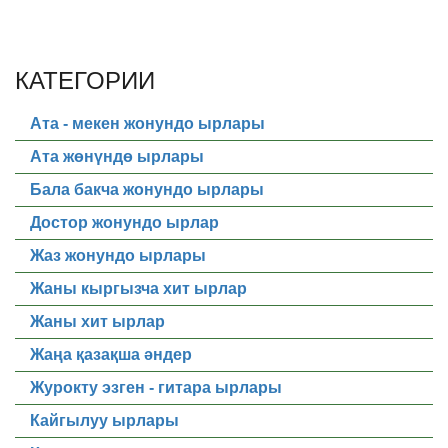
КАТЕГОРИИ
Ата - мекен жонундо ырлары
Ата жөнүндө ырлары
Бала бакча жонундо ырлары
Достор жонундо ырлар
Жаз жонундо ырлары
Жаны кыргызча хит ырлар
Жаны хит ырлар
Жаңа қазақша әндер
Журокту эзген - гитара ырлары
Кайгылуу ырлары