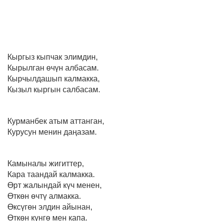
Кыргыз кыпчак элимдин,
Кырылган өчүн албасам.
Кырчылдашып калмакка,
Кызыл кыргын салбасам.
Курманбек атым аттанган,
Курусун менин даңазам.
Камыналы жигиттер,
Кара таандай калмакка.
Өрт жалындай күч менен,
Өткөн өчтү алмакка.
Өксүгөн элдин айынан,
Өткөн күнгө мен капа.