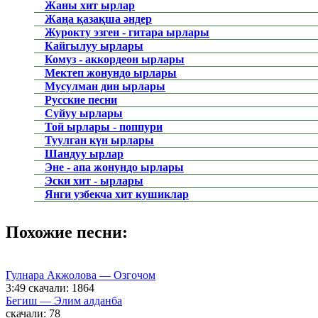
Жаны хит ырлар
Жаңа қазақша әндер
Журокту эзген - гитара ырлары
Кайгылуу ырлары
Комуз - аккордеон ырлары
Мектеп жонундо ырлары
Мусулман дин ырлары
Русские песни
Суйуу ырлары
Той ырлары - поппури
Туулган күн ырлары
Шандуу ырлар
Эне - апа жонундо ырлары
Эски хит - ырлары
Янги узбекча хит кушиклар
Похожие песни:
Гулнара Акжолова — Озгочом
3:49
скачали: 1864
Бегиш — Элим алданба
скачали: 78