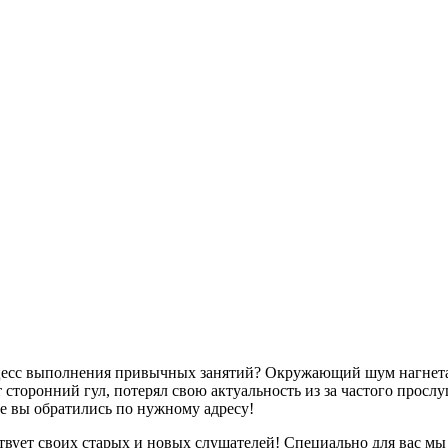
оцесс выполнения привычных занятий? Окружающий шум нагнетае
сторонний гул, потерял свою актуальность из за частого просл
ае вы обратились по нужному адресу!
твует своих старых и новых слушателей! Специально для вас мы