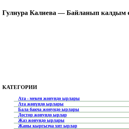
Гулнура Калиева — Байланып калдым ө
КАТЕГОРИИ
Ата - мекен жонундо ырлары
Ата жөнүндө ырлары
Бала бакча жонундо ырлары
Достор жонундо ырлар
Жаз жонундо ырлары
Жаны кыргызча хит ырлар