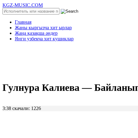
KGZ-MUSIC.COM
Главная
Жаны кыргызча хит ырлар
Жаңа қазақша әндер
Янги узбекча хит кушиклар
Гулнура Калиева — Байланып
3:38
скачали: 1226