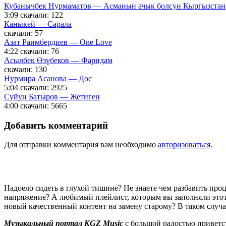
Кубанычбек Нурмаматов — Асманын ачык болсун Кыргызстан
3:09
скачали: 122
Каныкей — Сарала
скачали: 57
Азат Раимбердиев — One Love
4:22
скачали: 76
Асылбек Өзүбеков — Фаридам
скачали: 130
Нурмира Асанова — Дос
5:04
скачали: 2925
Суйун Батыров — Жетиген
4:00
скачали: 5665
Добавить комментарий
Для отправки комментария вам необходимо
авторизоваться
.
Надоело сидеть в глухой тишине? Не знаете чем разбавить пр
напряжение? А любимый плейлист, которым вы заполняли этот 
новый качественный контент на замену старому? В таком случ
Музыкальный портал KGZ Music
с большой радостью приветс