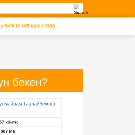
 узбекча хит кушиклар
ун бекен?
улмайрам Таалайбекова
57 кбит/с
,007 MB