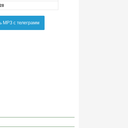
28
ь MP3 с телеграмм