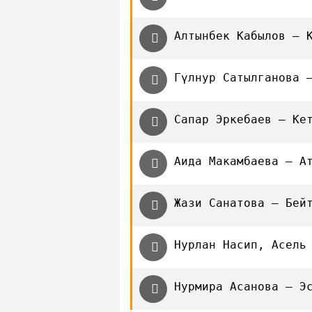
Алтынбек Кабылов — 
Гүлнур Сатылганова 
Сапар Эркебаев — Ке
Аида Макамбаева — А
Жази Санатова — Бей
Нурлан Насип, Асель
Нурмира Асанова — Э