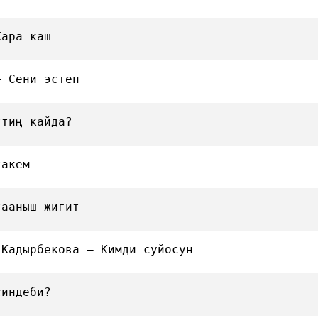
Кара каш
— Сени эстеп
ттиң кайда?
такем
тааныш жигит
 Кадырбекова — Кимди суйосун
синдеби?