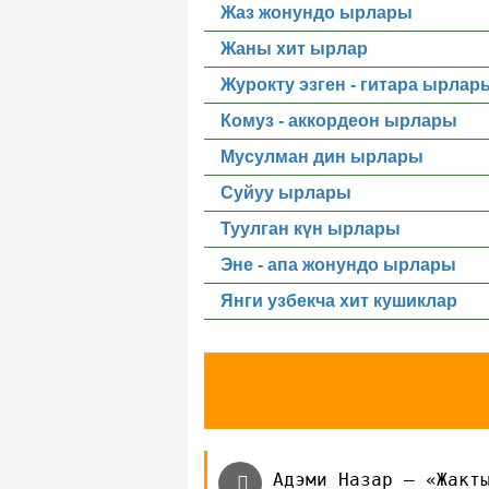
Жаз жонундо ырлары
Жаны хит ырлар
Журокту эзген - гитара ырлар
Комуз - аккордеон ырлары
Мусулман дин ырлары
Суйуу ырлары
Туулган күн ырлары
Эне - апа жонундо ырлары
Янги узбекча хит кушиклар
Адэми Назар — «Жакт