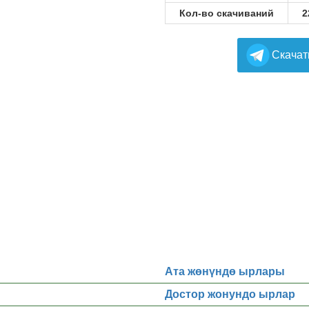
Кол-во скачиваний
2
Cкачат
Ата жөнүндө ырлары
Достор жонундо ырлар