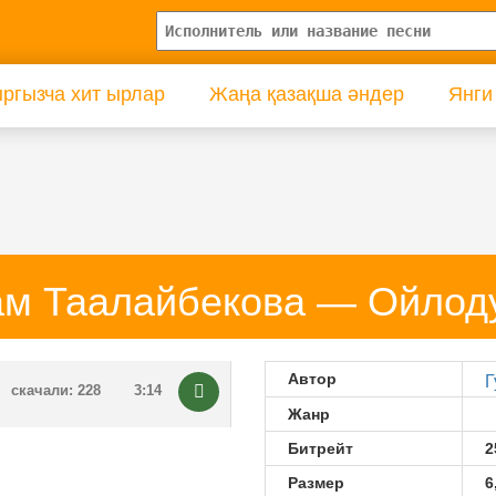
ргызча хит ырлар
Жаңа қазақша әндер
Янги
м Таалайбекова — Ойлод
Автор
Г
скачали: 228
3:14
Жанр
Битрейт
2
Размер
6