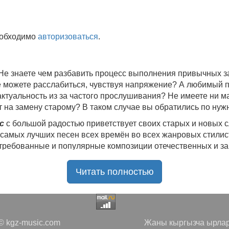
еобходимо
авторизоваться
.
 Не знаете чем разбавить процесс выполнения привычных
не можете расслабиться, чувствуя напряжение? А любимый 
 актуальность из за частого прослушивания? Не имеете ни 
 на замену старому? В таком случае вы обратились по нуж
c
с большой радостью приветствует своих старых и новых 
 самых лучших песен всех времён во всех жанровых стилис
стребованные и популярные композиции отечественных и з
ю богатую коллекцию качественной музыки в бесплатном 
Читать полностью
ния.
Самые свежие альбомы
и новые релизы этого года, 
нителей, и актуальные, всеми известные композиции стар
е новинки, большой музыкальный ассортимент на любой вку
да с большой ответственностью подходит к созданию подб
 kgz-music.com
Жаны кыргызча ырлар