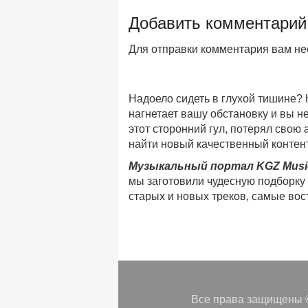
Добавить комментарий
Для отправки комментария вам н
Надоело сидеть в глухой тишине?
нагнетает вашу обстановку и вы 
этот сторонний гул, потерял свою
найти новый качественный контент
Музыкальный портал KGZ Musi
мы заготовили чудесную подборку
старых и новых треков, самые во
музыкальном портале KGZ Music!
Мы предоставляем вашему внимани
безлимитного онлайн прослушива
популярные треки
любимых испол
Регулярные обновления, постоянны
платформе KGZ Music. Наша коман
Все права защищены ©