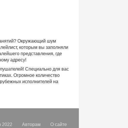
 занятий? Окружающий шум
плейлист, которым вы заполняли
малейшего представления, где
ному адресу!
слушателей! Специально для вас
тиках. Огромное количество
арубежных исполнителей на
доступе, с возможностью
хиты уходящих и нынешних годов,
ых времен.
с, и все это только на
орок, отбирая
самые лучшие
 2022
Авторам
О сайте