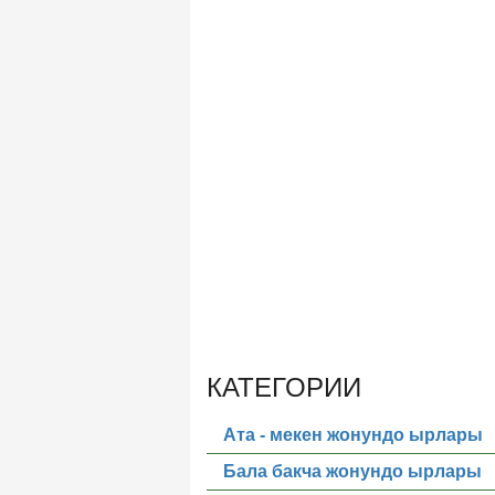
КАТЕГОРИИ
Ата - мекен жонундо ырлары
Бала бакча жонундо ырлары