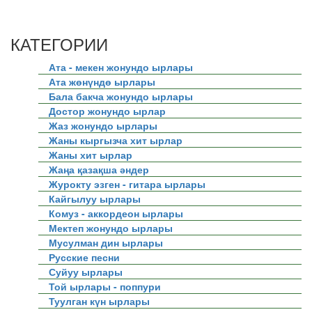
КАТЕГОРИИ
Ата - мекен жонундо ырлары
Ата жөнүндө ырлары
Бала бакча жонундо ырлары
Достор жонундо ырлар
Жаз жонундо ырлары
Жаны кыргызча хит ырлар
Жаны хит ырлар
Жаңа қазақша әндер
Журокту эзген - гитара ырлары
Кайгылуу ырлары
Комуз - аккордеон ырлары
Мектеп жонундо ырлары
Мусулман дин ырлары
Русские песни
Суйуу ырлары
Той ырлары - поппури
Туулган күн ырлары