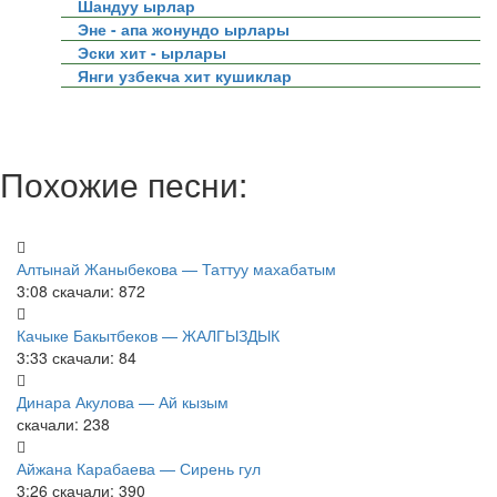
Шандуу ырлар
Эне - апа жонундо ырлары
Эски хит - ырлары
Янги узбекча хит кушиклар
Похожие песни:
Алтынай Жаныбекова — Таттуу махабатым
3:08
скачали: 872
Качыке Бакытбеков — ЖАЛГЫЗДЫК
3:33
скачали: 84
Динара Акулова — Ай кызым
скачали: 238
Айжана Карабаева — Сирень гул
3:26
скачали: 390