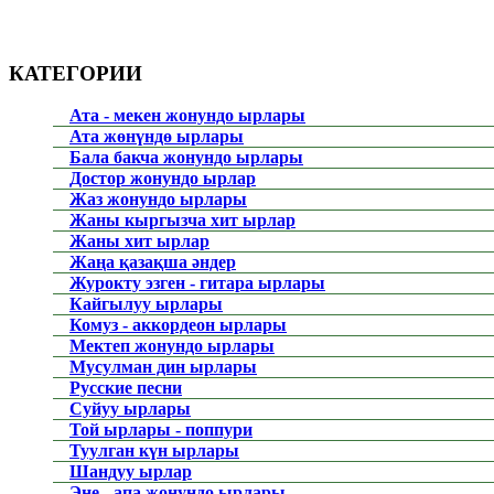
КАТЕГОРИИ
Ата - мекен жонундо ырлары
Ата жөнүндө ырлары
Бала бакча жонундо ырлары
Достор жонундо ырлар
Жаз жонундо ырлары
Жаны кыргызча хит ырлар
Жаны хит ырлар
Жаңа қазақша әндер
Журокту эзген - гитара ырлары
Кайгылуу ырлары
Комуз - аккордеон ырлары
Мектеп жонундо ырлары
Мусулман дин ырлары
Русские песни
Суйуу ырлары
Той ырлары - поппури
Туулган күн ырлары
Шандуу ырлар
Эне - апа жонундо ырлары