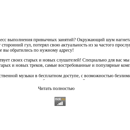
оцесс выполнения привычных занятий? Окружающий шум нагнетае
сторонний гул, потерял свою актуальность из за частого просл
ае вы обратились по нужному адресу!
твует своих старых и новых слушателей! Специально для вас мы
старых и новых треков, самые востребованные и популярные ко
твенной музыки в бесплатном доступе, с возможностью безлим
опулярные треки
любимых исполнителей, и актуальные, всеми 
Читать полностью
ьный ассортимент на любой вкус, и все это только на платфор
 различных музыкальных направлениях.
щательно подобранному контенту, и предлагаем вам возможност
качиванию абсолютно
бесплатно и без регистрации
. Музыкальны
озникающие неудобства. И если у вас появились какие либо непо
 использовании данного сайта. С заботой о вас, мы разработал
 всяких затруднений сможете найти желаемую композицию посре