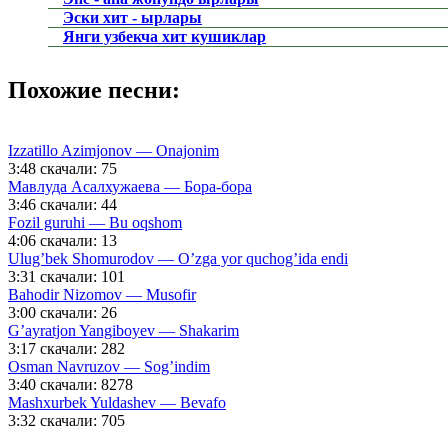
Эски хит - ырлары
Янги узбекча хит кушиклар
Похожие песни:
Izzatillo Azimjonov — Onajonim
3:48
скачали: 75
Мавлуда Асалхужаева — Бора-бора
3:46
скачали: 44
Fozil guruhi — Bu oqshom
4:06
скачали: 13
Ulug’bek Shomurodov — O’zga yor quchog’ida endi
3:31
скачали: 101
Bahodir Nizomov — Musofir
3:00
скачали: 26
G’ayratjon Yangiboyev — Shakarim
3:17
скачали: 282
Osman Navruzov — Sog’indim
3:40
скачали: 8278
Mashxurbek Yuldashev — Bevafo
3:32
скачали: 705