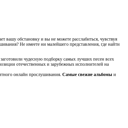
т вашу обстановку и вы не можете расслабиться, чувствуя
ушивания? Не имеете ни малейшего представления, где найти
 заготовили чудесную подборку самых лучших песен всех
мпозиции отечественных и зарубежных исполнителей на
итного онлайн прослушивания.
Самые свежие альбомы
и
известные композиции старых времен.
ме KGZ Music. Наша команда с большой ответственностью
ь предварительного прослушивания перед загрузкой. Мы также
й портал KGZ Music внимательно следит за качественным
ладки в процессе, то вы всегда можете связаться с нашей
и достаточно простой и удобный в использовании, и тем не
дством использования поисковой строки, а также сможете