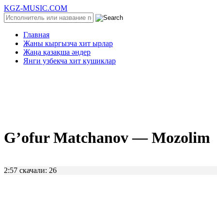
KGZ-MUSIC.COM
Главная
Жаны кыргызча хит ырлар
Жаңа қазақша әндер
Янги узбекча хит кушиклар
G’ofur Matchanov — Mozolim
2:57
скачали: 26