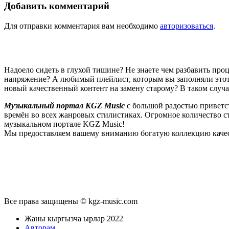
Добавить комментарий
Для отправки комментария вам необходимо
авторизоваться
.
Надоело сидеть в глухой тишине? Не знаете чем разбавить пр
напряжение? А любимый плейлист, которым вы заполняли этот 
новый качественный контент на замену старому? В таком случ
Музыкальный портал KGZ Music
с большой радостью приветс
времён во всех жанровых стилистиках. Огромное количество 
музыкальном портале KGZ Music!
Мы предоставляем вашему вниманию богатую коллекцию качес
новые релизы этого года, хиты уходящих и нынешних годов,
п
Регулярные обновления, постоянные новинки, большой музыкал
подходит к созданию подборок, отбирая
самые лучшие песни
в
Мы предоставляем вам бесплатный доступ к первоклассному, т
предоставляем вам неограниченный доступ к безлимитному с
Все права защищены © kgz-music.com
звучанием публикуемых песен, и оперативно устраняет любые в
командой и сообщить о проблемах, мешающих вам в полноценном
Жаны кыргызча ырлар 2022
менее довольно таки многофункциональный интерфейс. Вы без
Авторам