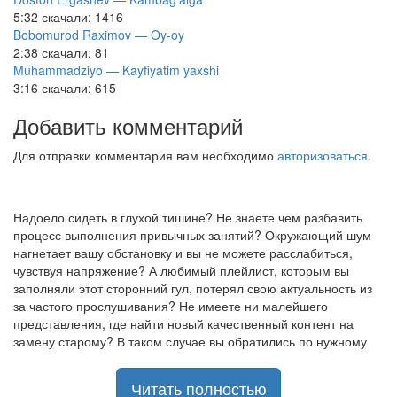
5:32
скачали: 1416
Bobomurod Raximov — Oy-oy
2:38
скачали: 81
Muhammadziyo — Kayfiyatim yaxshi
3:16
скачали: 615
Добавить комментарий
Для отправки комментария вам необходимо
авторизоваться
.
Надоело сидеть в глухой тишине? Не знаете чем разбавить
процесс выполнения привычных занятий? Окружающий шум
нагнетает вашу обстановку и вы не можете расслабиться,
чувствуя напряжение? А любимый плейлист, которым вы
заполняли этот сторонний гул, потерял свою актуальность из
за частого прослушивания? Не имеете ни малейшего
представления, где найти новый качественный контент на
замену старому? В таком случае вы обратились по нужному
адресу!
Музыкальный портал KGZ Music
Читать полностью
с большой радостью