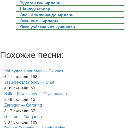
Туулган күн ырлары
Шандуу ырлар
Эне - апа жонундо ырлары
Эски хит - ырлары
Янги узбекча хит кушиклар
Похожие песни:
Хайрулло Налибаев — Эй хаёт
6:11
скачали: 153
Jasurbek Mavlonov — Unut
4:09
скачали: 59
Sultan Kewlimjaev — O’ylamaysan
3:46
скачали: 15
Zarnigor — Qaroring
3:17
скачали: 37
Gulinur — Yoqqanda
3:07
скачали: 109
Doston Ergashev — Kambag’alga