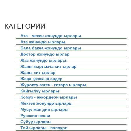
КАТЕГОРИИ
Ата - мекен жонундо ырлары
Ата жөнүндө ырлары
Бала бакча жонундо ырлары
Достор жонундо ырлар
Жаз жонундо ырлары
Жаны кыргызча хит ырлар
Жаны хит ырлар
Жаңа қазақша әндер
Журокту эзген - гитара ырлары
Кайгылуу ырлары
Комуз - аккордеон ырлары
Мектеп жонундо ырлары
Мусулман дин ырлары
Русские песни
Суйуу ырлары
Той ырлары - поппури