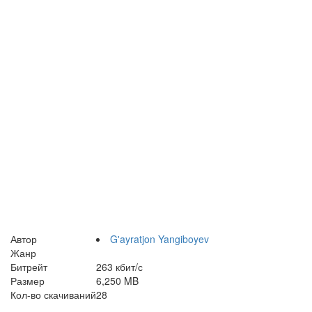
Автор
G'ayratjon Yangiboyev
Жанр
Битрейт
263 кбит/с
Размер
6,250 MB
Кол-во скачиваний
28