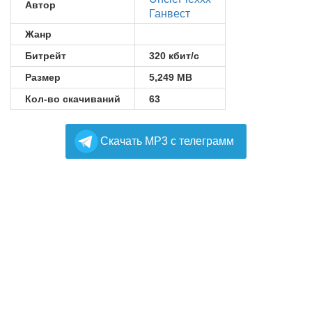
Автор
Ганвест
Жанр
Битрейт
320 кбит/с
Размер
5,249 MB
Кол-во скачиваний
63
Cкачать MP3 с телеграмм