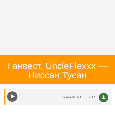
Ганвест, UncleFlexxx —
Ниссан Тусан
скачали: 63
2:17