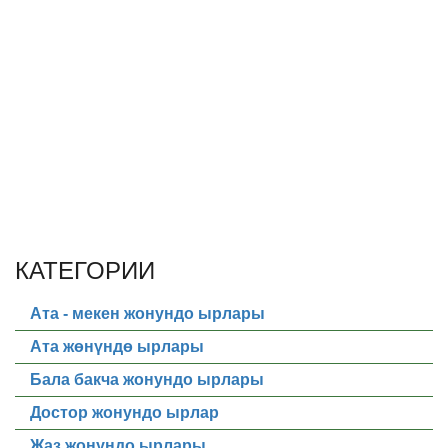
КАТЕГОРИИ
Ата - мекен жонундо ырлары
Ата жөнүндө ырлары
Бала бакча жонундо ырлары
Достор жонундо ырлар
Жаз жонундо ырлары