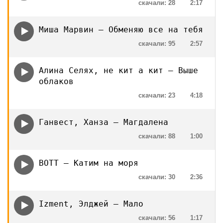
скачали: 28
2:17
Миша Марвин — Обменяю все на тебя
скачали: 95
2:57
Алина Селях, не кит а кит — Выше
облаков
скачали: 23
4:18
Ганвест, Ханза — Магдалена
скачали: 88
1:00
BOTT — Катим на моря
скачали: 30
2:36
Izment, Элджeй — Мало
скачали: 56
1:17