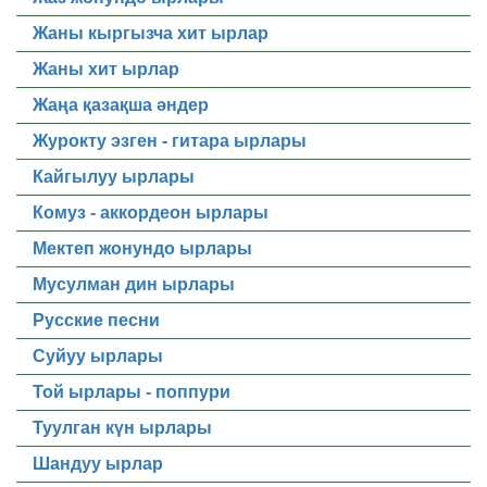
Жаны кыргызча хит ырлар
Жаны хит ырлар
Жаңа қазақша әндер
Журокту эзген - гитара ырлары
Кайгылуу ырлары
Комуз - аккордеон ырлары
Мектеп жонундо ырлары
Мусулман дин ырлары
Русские песни
Суйуу ырлары
Той ырлары - поппури
Туулган күн ырлары
Шандуу ырлар