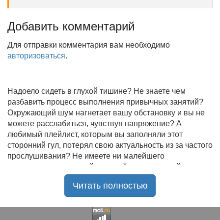
Добавить комментарий
Для отправки комментария вам необходимо
авторизоваться
.
Надоело сидеть в глухой тишине? Не знаете чем
разбавить процесс выполнения привычных занятий?
Окружающий шум нагнетает вашу обстановку и вы не
можете расслабиться, чувствуя напряжение? А
любимый плейлист, которым вы заполняли этот
сторонний гул, потерял свою актуальность из за частого
прослушивания? Не имеете ни малейшего
представления, где найти новый качественный контент
на замену старому? В таком случае вы обратились по
Читать полностью
нужному адресу!
Музыкальный портал KGZ Music
с большой
радостью приветствует своих старых и новых