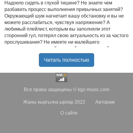
Надоело сидеть в глухой тишине? Не знаете чем
разбавить процесс выполнения привычных занятий?
Окружающий шум нагнетает вашу обстановку и вы не
можете расслабиться, чувствуя напряжение? А
любимый плейлист, которым вы заполняли этот
сторонний гул, потерял свою актуальность из за частого
прослушивания? Не имеете ни малейшего
представления, где найти новый качественный контент
на замену старому? В таком случае вы обратились по
Читать полностью
нужному адресу!
Музыкальный портал KGZ Music
с большой
радостью приветствует своих старых и новых
слушателей! Специально для вас мы заготовили
Все права защищены © kgz-music.com
чудесную подборку самых лучших песен всех времён
во всех жанровых стилистиках. Огромное количество
Жаны кыргызча ырлар 2022
Авторам
старых и новых треков, самые востребованные и
популярные композиции отечественных и зарубежных
О сайте
исполнителей на музыкальном портале KGZ Music!
Мы предоставляем вашему вниманию богатую
коллекцию качественной музыки в бесплатном доступе,