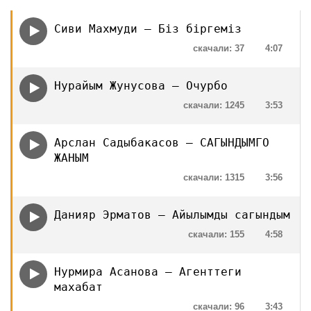
Сиви Махмуди — Біз біргеміз
скачали: 37
4:07
Нурайым Жунусова — Очурбо
скачали: 1245
3:53
Арслан Садыбакасов — САГЫНДЫМГО
ЖАНЫМ
скачали: 1315
3:56
Данияр Эрматов — Айылымды сагындым
скачали: 155
4:58
Нурмира Асанова — Агенттеги
махабат
скачали: 96
3:43