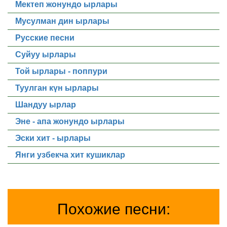
Мектеп жонундо ырлары
Мусулман дин ырлары
Русские песни
Суйуу ырлары
Той ырлары - поппури
Туулган күн ырлары
Шандуу ырлар
Эне - апа жонундо ырлары
Эски хит - ырлары
Янги узбекча хит кушиклар
Похожие песни: