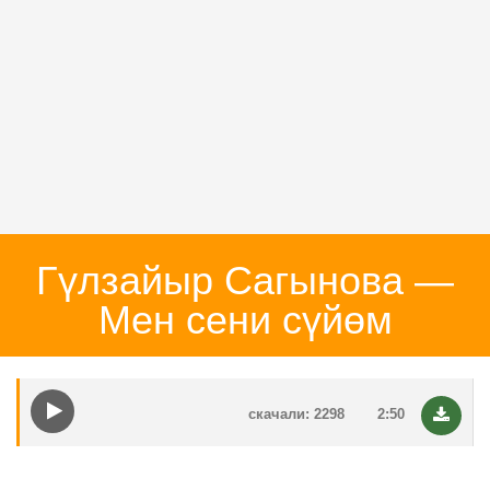
Гүлзайыр Сагынова —
Мен сени сүйөм
скачали: 2298
2:50