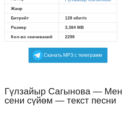
Жанр
Битрейт
128 кбит/с
Размер
3,384 MB
Кол-во скачиваний
2298
Cкачать MP3 с телеграмм
Гүлзайыр Сагынова — Мен
сени сүйөм — текст песни