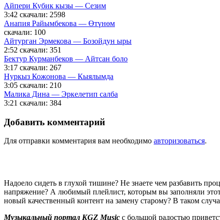
Айпери Кубик кызы — Сезим
3:42
скачали: 2598
Анапия Райымбекова — Өтүнөм
скачали: 100
Айтурган Эрмекова — Бозойдун ыры
2:52
скачали: 351
Бектур Курманбеков — Айтсан боло
3:17
скачали: 267
Нуркыз Кожонова — Кыялымда
3:05
скачали: 210
Малика Дина — Эркелетип салба
3:21
скачали: 384
Добавить комментарий
Для отправки комментария вам необходимо
авторизоваться
.
Надоело сидеть в глухой тишине? Не знаете чем разбавить пр
напряжение? А любимый плейлист, которым вы заполняли этот 
новый качественный контент на замену старому? В таком случ
Музыкальный портал KGZ Music
с большой радостью приветс