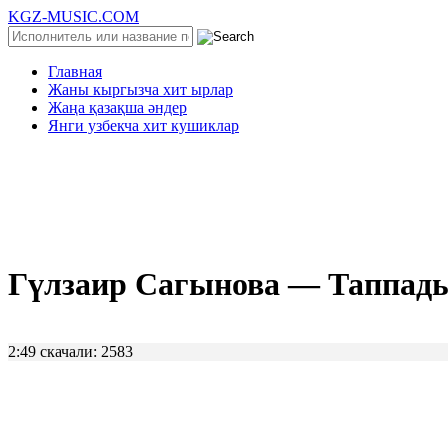
KGZ-MUSIC.COM
Главная
Жаны кыргызча хит ырлар
Жаңа қазақша әндер
Янги узбекча хит кушиклар
Гүлзаир Сагынова — Таппады
2:49
скачали: 2583