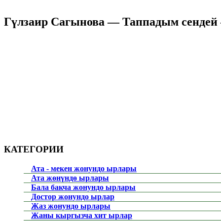
Гүлзаир Сагынова — Таппадым сендей 
КАТЕГОРИИ
Ата - мекен жонундо ырлары
Ата жөнүндө ырлары
Бала бакча жонундо ырлары
Достор жонундо ырлар
Жаз жонундо ырлары
Жаны кыргызча хит ырлар