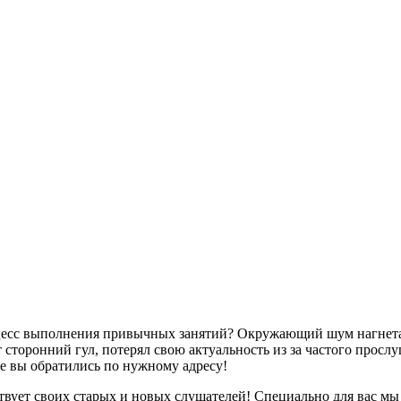
оцесс выполнения привычных занятий? Окружающий шум нагнетае
сторонний гул, потерял свою актуальность из за частого просл
ае вы обратились по нужному адресу!
твует своих старых и новых слушателей! Специально для вас мы