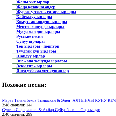
Жаны хит ырлар
Жаңа қазақша әндер
Журокту эзген - гитара ырлары
Кайгылуу ырлары
Комуз - аккордеон ырлары
Мектеп жонундо ырлары
Мусулман дин ырлары
Русские песни
Суйуу ырлары
Той ырлары - поппури
Туулган күн ырлары
Шандуу ырлар
Эне - апа жонундо ырлары
Эски хит - ырлары
Янги узбекча хит кушиклар
Похожие песни:
Марат Талантбеков Тынысхан & Элен- АЛТЫНЧЫ КУНУ КЕ
3:48
скачали: 144
Султан Садыралиев & Акбар Сүйүнбаев — Оо, кыздар
2:40
скачали: 299