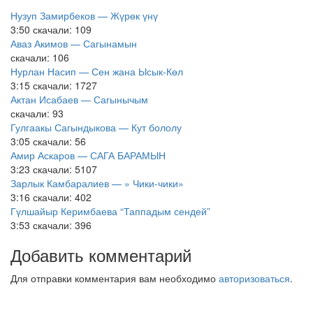
Нузуп Замирбеков — Жүрөк үнү
3:50
скачали: 109
Аваз Акимов — Сагынамын
скачали: 106
Нурлан Насип — Сен жана Ысык-Көл
3:15
скачали: 1727
Актан Исабаев — Сагынычым
скачали: 93
Гулгаакы Сагындыкова — Кут бололу
3:05
скачали: 56
Амир Аскаров — САГА БАРАМЫН
3:23
скачали: 5107
Зарлык Камбаралиев — » Чики-чики»
3:16
скачали: 402
Гүлшайыр Керимбаева “Таппадым сендей”
3:53
скачали: 396
Добавить комментарий
Для отправки комментария вам необходимо
авторизоваться
.