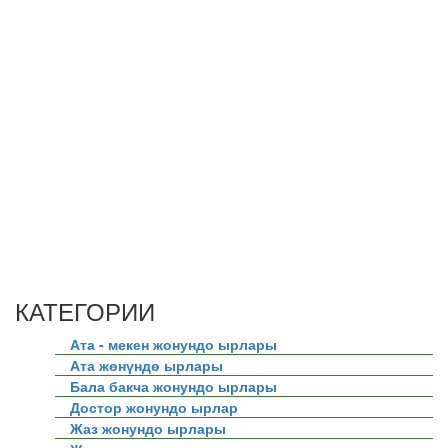
КАТЕГОРИИ
Ата - мекен жонундо ырлары
Ата жөнүндө ырлары
Бала бакча жонундо ырлары
Достор жонундо ырлар
Жаз жонундо ырлары