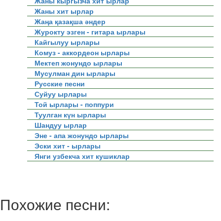
Жаны кыргызча хит ырлар
Жаны хит ырлар
Жаңа қазақша әндер
Журокту эзген - гитара ырлары
Кайгылуу ырлары
Комуз - аккордеон ырлары
Мектеп жонундо ырлары
Мусулман дин ырлары
Русские песни
Суйуу ырлары
Той ырлары - поппури
Туулган күн ырлары
Шандуу ырлар
Эне - апа жонундо ырлары
Эски хит - ырлары
Янги узбекча хит кушиклар
Похожие песни: