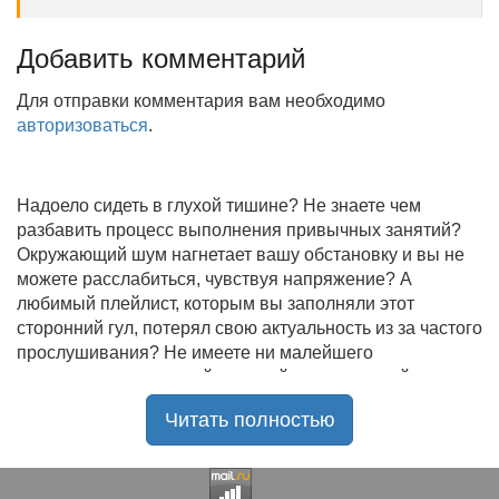
Добавить комментарий
Для отправки комментария вам необходимо
авторизоваться
.
Надоело сидеть в глухой тишине? Не знаете чем
разбавить процесс выполнения привычных занятий?
Окружающий шум нагнетает вашу обстановку и вы не
можете расслабиться, чувствуя напряжение? А
любимый плейлист, которым вы заполняли этот
сторонний гул, потерял свою актуальность из за частого
прослушивания? Не имеете ни малейшего
представления, где найти новый качественный контент
на замену старому? В таком случае вы обратились по
Читать полностью
нужному адресу!
Музыкальный портал KGZ Music
с большой
радостью приветствует своих старых и новых