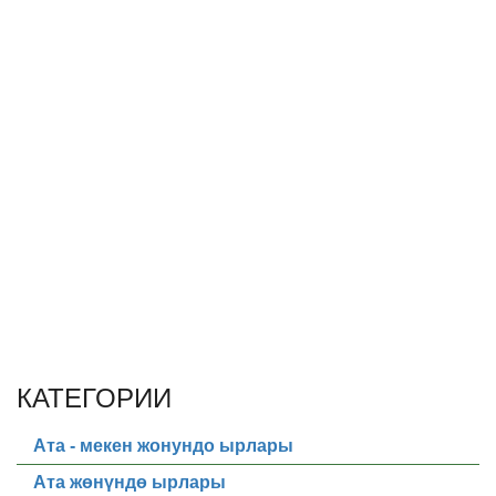
КАТЕГОРИИ
Ата - мекен жонундо ырлары
Ата жөнүндө ырлары