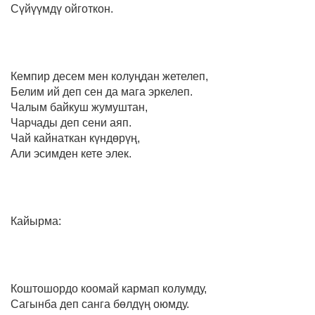
Сүйүүмдү ойготкон.
Кемпир десем мен колуңдан жетелеп,
Белим ий деп сен да мага эркелеп.
Чалым байкуш жумуштан,
Чарчады деп сени аяп.
Чай кайнаткан күндөрүң,
Али эсимден кете элек.
Кайырма:
Коштошордо коомай кармап колумду,
Сагынба деп санга бөлдүң оюмду.