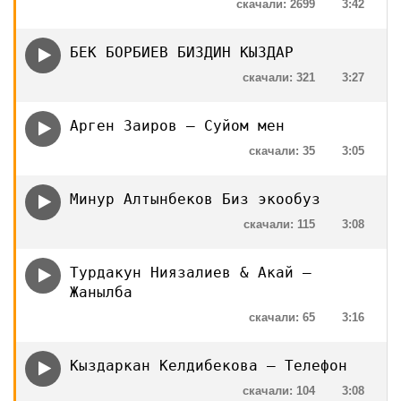
скачали: 2699
3:42
БЕК БОРБИЕВ БИЗДИН КЫЗДАР
скачали: 321
3:27
Арген Заиров — Суйом мен
скачали: 35
3:05
Минур Алтынбеков Биз экообуз
скачали: 115
3:08
Турдакун Ниязалиев & Акай —
Жанылба
скачали: 65
3:16
Кыздаркан Келдибекова — Телефон
скачали: 104
3:08