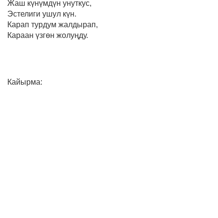
Жаш күнүмдүн унуткус,
Эстелиги ушул күн.
Карап турдум жалдырап,
Караан үзгөн жолуңду.
Кайырма: