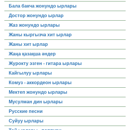
Бала бакча жонундо ырлары
Достор жонундо ырлар
Жаз жонундо ырлары
Жаны кыргызча хит ырлар
Жаны хит ырлар
Жаңа қазақша әндер
Журокту эзген - гитара ырлары
Кайгылуу ырлары
Комуз - аккордеон ырлары
Мектеп жонундо ырлары
Мусулман дин ырлары
Русские песни
Суйуу ырлары