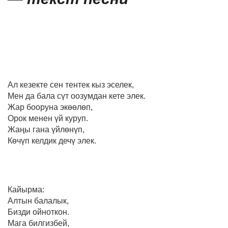
Ал кезекте сен тентек кыз эселек,
Мен да бала сүт оозумдан кете элек.
Жар бооруна экөөлөп,
Орок менен үй куруп.
Жаңы гана үйлөнүп,
Көчүп келдик дечү элек.
Кайырма:
Алтын балалык,
Бизди ойноткон.
Мага билгизбей,