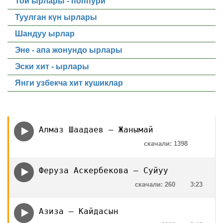
Той ырлары - поппури
Туулган күн ырлары
Шандуу ырлар
Эне - апа жонундо ырлары
Эски хит - ырлары
Янги узбекча хит кушиклар
Алмаз Шаадаев — Жанымай
скачали: 1398
Феруза Аскербекова — Суйуу
скачали: 260
3:23
Азиза — Кайдасын