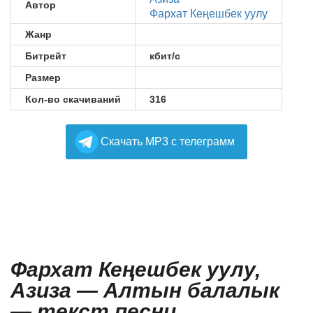
Автор
Фархат Кеңешбек уулу
Жанр
Битрейт
кбит/с
Размер
Кол-во скачиваний
316
Cкачать MP3 с телеграмм
Фархат Кеңешбек уулу,
Азиза — Алтын балалык
— текст песни