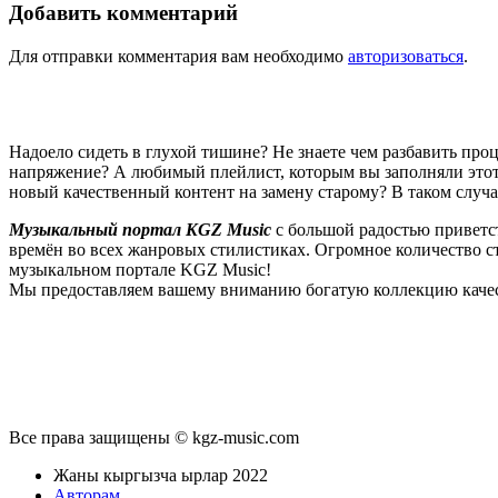
Добавить комментарий
Для отправки комментария вам необходимо
авторизоваться
.
Надоело сидеть в глухой тишине? Не знаете чем разбавить пр
напряжение? А любимый плейлист, которым вы заполняли этот 
новый качественный контент на замену старому? В таком случ
Музыкальный портал KGZ Music
с большой радостью приветс
времён во всех жанровых стилистиках. Огромное количество 
музыкальном портале KGZ Music!
Мы предоставляем вашему вниманию богатую коллекцию качес
новые релизы этого года, хиты уходящих и нынешних годов,
п
Регулярные обновления, постоянные новинки, большой музыкал
подходит к созданию подборок, отбирая
самые лучшие песни
в
Мы предоставляем вам бесплатный доступ к первоклассному, т
предоставляем вам неограниченный доступ к безлимитному с
Все права защищены © kgz-music.com
звучанием публикуемых песен, и оперативно устраняет любые в
командой и сообщить о проблемах, мешающих вам в полноценном
Жаны кыргызча ырлар 2022
менее довольно таки многофункциональный интерфейс. Вы без
Авторам