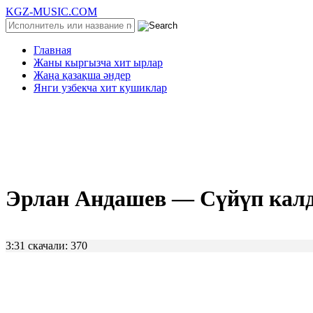
KGZ-MUSIC.COM
Главная
Жаны кыргызча хит ырлар
Жаңа қазақша әндер
Янги узбекча хит кушиклар
Эрлан Андашев — Сүйүп кал
3:31
скачали: 370