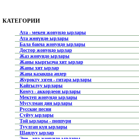
КАТЕГОРИИ
Ата - мекен жонундо ырлары
Ата жөнүндө ырлары
Бала бакча жонундо ырлары
Достор жонундо ырлар
Жаз жонундо ырлары
Жаны кыргызча хит ырлар
Жаны хит ырлар
Жаңа қазақша әндер
Журокту эзген - гитара ырлары
Кайгылуу ырлары
Комуз - аккордеон ырлары
Мектеп жонундо ырлары
Мусулман дин ырлары
Русские песни
Суйуу ырлары
Той ырлары - поппури
Туулган күн ырлары
Шандуу ырлар
Эне - апа жонундо ырлары