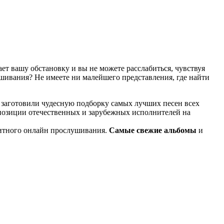
т вашу обстановку и вы не можете расслабиться, чувствуя
ушивания? Не имеете ни малейшего представления, где найти
 заготовили чудесную подборку самых лучших песен всех
мпозиции отечественных и зарубежных исполнителей на
итного онлайн прослушивания.
Самые свежие альбомы
и
известные композиции старых времен.
ме KGZ Music. Наша команда с большой ответственностью
ь предварительного прослушивания перед загрузкой. Мы также
й портал KGZ Music внимательно следит за качественным
ладки в процессе, то вы всегда можете связаться с нашей
и достаточно простой и удобный в использовании, и тем не
дством использования поисковой строки, а также сможете