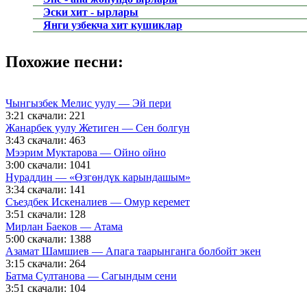
Эски хит - ырлары
Янги узбекча хит кушиклар
Похожие песни:
Чынгызбек Мелис уулу — Эй пери
3:21
скачали: 221
Жанарбек уулу Жетиген — Сен болгун
3:43
скачали: 463
Мээрим Муктарова — Ойно ойно
3:00
скачали: 1041
Нураддин — «Өзгөндүк карындашым»
3:34
скачали: 141
Съездбек Искеналиев — Омур керемет
3:51
скачали: 128
Мирлан Баеков — Атама
5:00
скачали: 1388
Азамат Шамшиев — Апага таарынганга болбойт экен
3:15
скачали: 264
Батма Султанова — Сагындым сени
3:51
скачали: 104