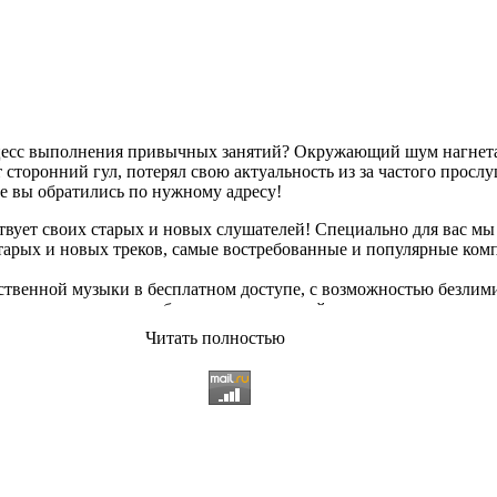
оцесс выполнения привычных занятий? Окружающий шум нагнетае
сторонний гул, потерял свою актуальность из за частого просл
ае вы обратились по нужному адресу!
твует своих старых и новых слушателей! Специально для вас мы
старых и новых треков, самые востребованные и популярные ко
твенной музыки в бесплатном доступе, с возможностью безлим
опулярные треки
любимых исполнителей, и актуальные, всеми 
Читать полностью
ьный ассортимент на любой вкус, и все это только на платфор
 различных музыкальных направлениях.
щательно подобранному контенту, и предлагаем вам возможност
качиванию абсолютно
бесплатно и без регистрации
. Музыкальны
озникающие неудобства. И если у вас появились какие либо непо
 использовании данного сайта. С заботой о вас, мы разработал
 всяких затруднений сможете найти желаемую композицию посре