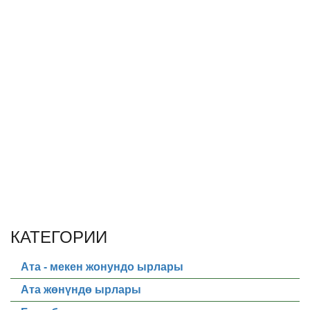
КАТЕГОРИИ
Ата - мекен жонундо ырлары
Ата жөнүндө ырлары