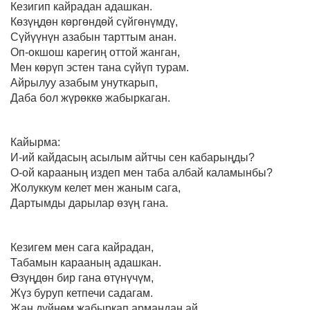
Кезигип кайрадан адашкан.
Көзүңдөн көргөндөй сүйгөнүмдү,
Сүйүүнүн азабын тарттым анан.
Оп-окшош карегиң оттой жанган,
Мен көрүп эстен тана сүйүп турам.
Айрылуу азабым унуткарып,
Даба бол жүрөккө жабыркаган.
Кайырма:
И-ий кайдасың асылым айтчы сен кабарыңды?
О-ой карааның издеп мен таба албай каламынбы?
Жолуккум келет мен жаным сага,
Дартымды дарылар өзүң гана.
Кезигем мен сага кайрадан,
Табамын карааның адашкан.
Өзүңдөн бир гана өтүнүчүм,
Жүз буруп кетпечи садагам.
Жан дүйнөм жабыркап армандан ай,