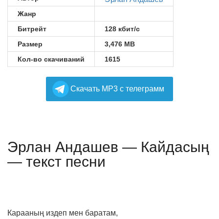
Жанр
Битрейт
128 кбит/с
Размер
3,476 MB
Кол-во скачиваний
1615
Cкачать MP3 с телеграмм
Эрлан Андашев — Кайдасың
— текст песни
Карааның издеп мен баратам,