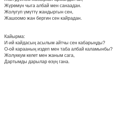
Жүрөмүн чыга албай мен санаадан.
Жолугуп үмүттү жандыргын сен,
Жашоомо жан бергин сен кайрадан.
Кайырма:
И-ий кайдасың асылым айтчы сен кабарыңды?
О-ой карааның издеп мен таба албай каламынбы?
Жолуккум келет мен жаным сага,
Дартымды дарылар өзүң гана.