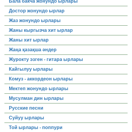
Бала бакча жонундо ырлары
Достор жонундо ырлар
Жаз жонундо ырлары
Жаны кыргызча хит ырлар
Жаны хит ырлар
Жаңа қазақша әндер
Журокту эзген - гитара ырлары
Кайгылуу ырлары
Комуз - аккордеон ырлары
Мектеп жонундо ырлары
Мусулман дин ырлары
Русские песни
Суйуу ырлары
Той ырлары - поппури