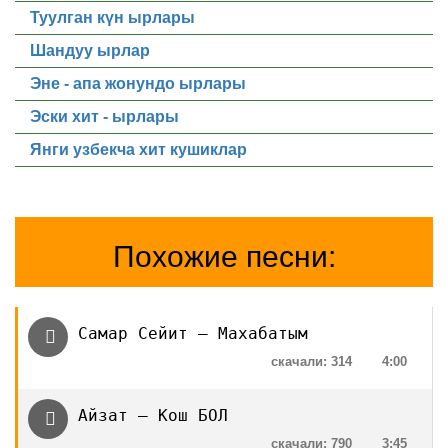
Туулган күн ырлары
Шандуу ырлар
Эне - апа жонундо ырлары
Эски хит - ырлары
Янги узбекча хит кушиклар
Похожие песни:
Самар Сейит — Махабатым
скачали: 314
4:00
Айзат — Кош БОЛ
скачали: 790
3:45