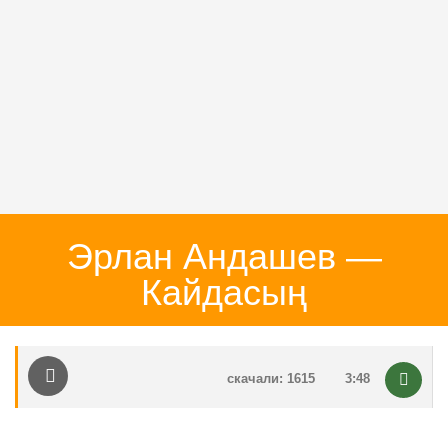
Эрлан Андашев —
Кайдасың
скачали: 1615
3:48