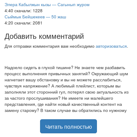
Элера Кабылжын кызы — Сагынып журом
4:40
скачали: 1228
Сыймык Бейшекеев — 50 жаш
4:20
скачали: 2081
Добавить комментарий
Для отправки комментария вам необходимо
авторизоваться
.
Надоело сидеть в глухой тишине? Не знаете чем разбавить
процесс выполнения привычных занятий? Окружающий шум
нагнетает вашу обстановку и вы не можете расслабиться,
чувствуя напряжение? А любимый плейлист, которым вы
заполняли этот сторонний гул, потерял свою актуальность из
за частого прослушивания? Не имеете ни малейшего
представления, где найти новый качественный контент на
замену старому? В таком случае вы обратились по нужному
адресу!
Музыкальный портал KGZ Music
Читать полностью
с большой радостью
приветствует своих старых и новых слушателей! Специально