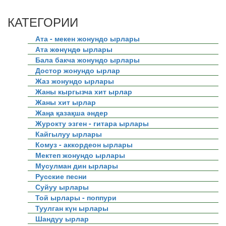
КАТЕГОРИИ
Ата - мекен жонундо ырлары
Ата жөнүндө ырлары
Бала бакча жонундо ырлары
Достор жонундо ырлар
Жаз жонундо ырлары
Жаны кыргызча хит ырлар
Жаны хит ырлар
Жаңа қазақша әндер
Журокту эзген - гитара ырлары
Кайгылуу ырлары
Комуз - аккордеон ырлары
Мектеп жонундо ырлары
Мусулман дин ырлары
Русские песни
Суйуу ырлары
Той ырлары - поппури
Туулган күн ырлары
Шандуу ырлар