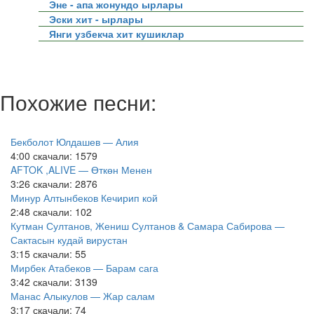
Эне - апа жонундо ырлары
Эски хит - ырлары
Янги узбекча хит кушиклар
Похожие песни:
Бекболот Юлдашев — Алия
4:00
скачали: 1579
AFTOK ,ALIVE — Өткөн Менен
3:26
скачали: 2876
Минур Алтынбеков Кечирип кой
2:48
скачали: 102
Кутман Султанов, Жениш Султанов & Самара Сабирова —
Сактасын кудай вирустан
3:15
скачали: 55
Мирбек Атабеков — Барам сага
3:42
скачали: 3139
Манас Алыкулов — Жар салам
3:17
скачали: 74