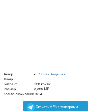
Автор
Эрлан Андашев
Жанр
Битрейт
128 кбит/с
Размер
3,359 MB
Кол-во скачиваний
19141
Cкачать MP3 с телеграмм