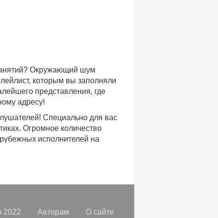
 занятий? Окружающий шум
плейлист, которым вы заполняли
малейшего представления, где
ному адресу!
слушателей! Специально для вас
тиках. Огромное количество
арубежных исполнителей на
доступе, с возможностью
хиты уходящих и нынешних годов,
ых времен.
с, и все это только на
орок, отбирая
самые лучшие
 2022
Авторам
О сайте