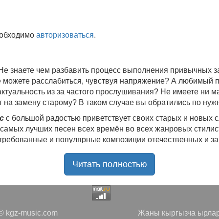
еобходимо
авторизоваться
.
 Не знаете чем разбавить процесс выполнения привычных
не можете расслабиться, чувствуя напряжение? А любимый 
 актуальность из за частого прослушивания? Не имеете ни 
 на замену старому? В таком случае вы обратились по нуж
c
с большой радостью приветствует своих старых и новых 
 самых лучших песен всех времён во всех жанровых стилис
стребованные и популярные композиции отечественных и з
ю богатую коллекцию качественной музыки в бесплатном 
Читать полностью
ния.
Самые свежие альбомы
и новые релизы этого года, 
нителей, и актуальные, всеми известные композиции стар
е новинки, большой музыкальный ассортимент на любой вку
да с большой ответственностью подходит к созданию подб
 kgz-music.com
Жаны кыргызча ырлар