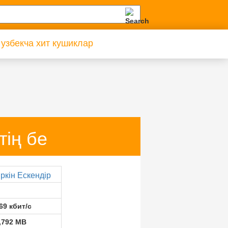
 узбекча хит кушиклар
тің бе
ркін Ескендір
69 кбит/с
,792 MB