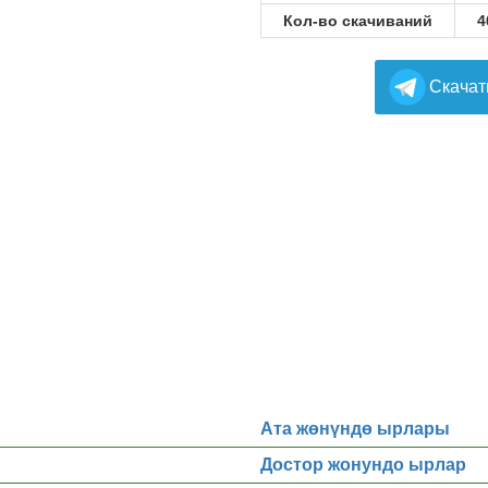
Кол-во скачиваний
4
Cкачат
Ата жөнүндө ырлары
Достор жонундо ырлар