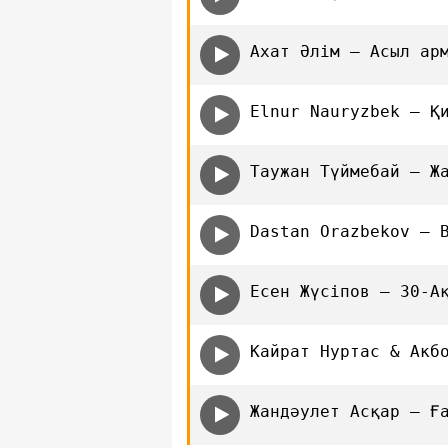
Ахат Әлім — Асыл ар
Elnur Nauryzbek — Қ
Таужан Түймебай — Ж
Dastan Orazbekov — 
Есен Жүсіпов — 30-А
Кайрат Нуртас & Акб
Жандәулет Асқар — Ғ