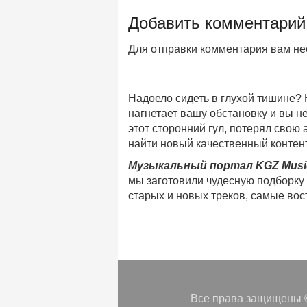
Добавить комментарий
Для отправки комментария вам н
Надоело сидеть в глухой тишине?
нагнетает вашу обстановку и вы 
этот сторонний гул, потерял свою
найти новый качественный контент
Музыкальный портал KGZ Musi
мы заготовили чудесную подборку
старых и новых треков, самые во
музыкальном портале KGZ Music!
Мы предоставляем вашему внимани
безлимитного онлайн прослушива
популярные треки
любимых испол
Регулярные обновления, постоянны
платформе KGZ Music. Наша коман
Все права защищены ©