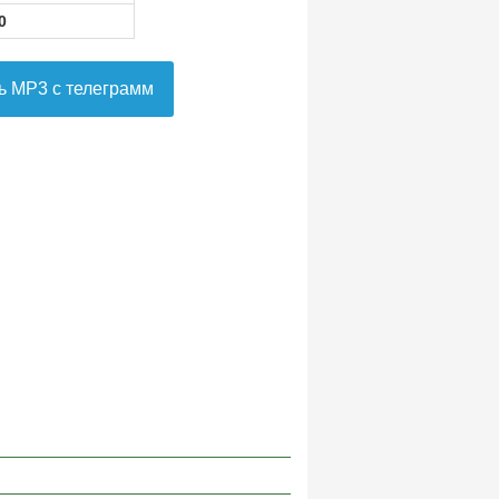
0
ь MP3 с телеграмм