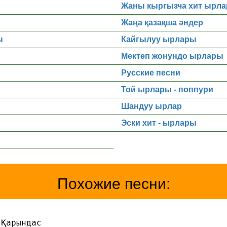
Жаны кыргызча хит ырла
Жаңа қазақша әндер
ы
Кайгылуу ырлары
Мектеп жонундо ырлары
Русские песни
Той ырлары - поппури
Шандуу ырлар
Эски хит - ырлары
Похожие песни:
 Қарындас