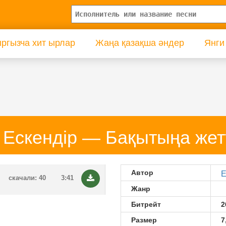
ргызча хит ырлар
Жаңа қазақша әндер
Янги
 Ескендір — Бақытыңа жет
Автор
Е
скачали: 40
3:41
Жанр
Битрейт
2
Размер
7