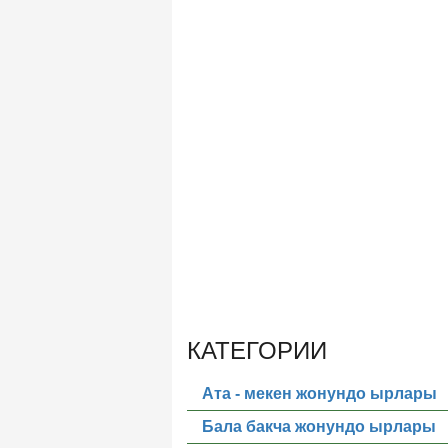
КАТЕГОРИИ
Ата - мекен жонундо ырлары
Бала бакча жонундо ырлары