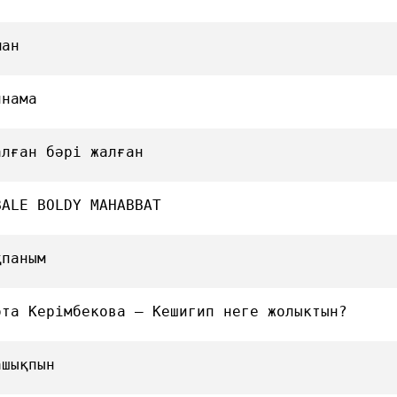
ман
инама
алған бәрі жалған
BALE BOLDY MAHABBAT
қпаным
ота Керімбекова — Кешигип неге жолыктын?
ашықпын