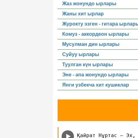
Жаз жонундо ырлары
Жаны хит ырлар
Журокту эзген - гитара ырлар
Комуз - аккордеон ырлары
Мусулман дин ырлары
Суйуу ырлары
Туулган күн ырлары
Эне - апа жонундо ырлары
Янги узбекча хит кушиклар
Қайрат Нұртас — Эх,