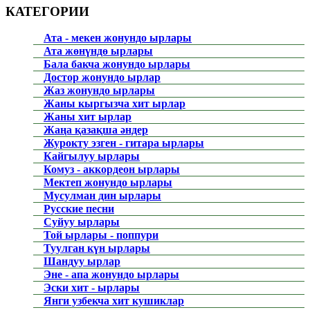
КАТЕГОРИИ
Ата - мекен жонундо ырлары
Ата жөнүндө ырлары
Бала бакча жонундо ырлары
Достор жонундо ырлар
Жаз жонундо ырлары
Жаны кыргызча хит ырлар
Жаны хит ырлар
Жаңа қазақша әндер
Журокту эзген - гитара ырлары
Кайгылуу ырлары
Комуз - аккордеон ырлары
Мектеп жонундо ырлары
Мусулман дин ырлары
Русские песни
Суйуу ырлары
Той ырлары - поппури
Туулган күн ырлары
Шандуу ырлар
Эне - апа жонундо ырлары
Эски хит - ырлары
Янги узбекча хит кушиклар