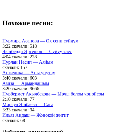
Похожие песни:
Нурмира Асанова — Ох сени сүйдүм
3:22
скачали: 518
Чынберди Эргешов — Сүйүү элес
4:04
скачали: 228
Нурлан Насип — Аяйым
скачали: 157
Анжелика — Аны унутчу
3:40
скачали: 603
Азиза — Армандашым
3:20
скачали: 9666
Нурбермет Акылбекова — Ырчы болом чонойсом
2:10
скачали: 77
Миргул Эшбаева — Сага
3:33
скачали: 94
Ильяз Андаш — Жонокой жигит
скачали: 68
Добавить комментарий