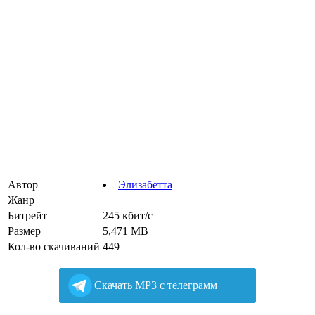
Автор
Элизабетта
Жанр
Битрейт
245 кбит/с
Размер
5,471 MB
Кол-во скачиваний
449
Cкачать MP3 с телеграмм