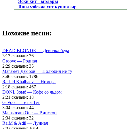
Эски хит - ырлары
Янги узбекча хит кушиклар
Похожие песни:
DEAD BLONDE — Девочка беда
3:13
скачали: 36
Groove — Родная
2:29
скачали: 35
Магамет Дзыбов — Полюбил не ту
3:46
скачали: 1786
Rashid Khalbaev — Номера
2:18
скачали: 467
DONI, Зомб — Кофе со льдом
2:21
скачали: 18
G-Voo — Тет-а-Тет
3:04
скачали: 44
Mainstream One — Винстон
2:34
скачали: 32
RaiM & Adil — Лунная
2:07
скачали: 1014