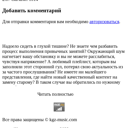
Добавить комментарий
Для отправки комментария вам необходимо
авторизоваться
.
Надоело сидеть в глухой тишине? Не знаете чем разбавить
процесс выполнения привычных занятий? Окружающий шум
нагнетает вашу обстановку и вы не можете расслабиться,
чувствуя напряжение? А любимый плейлист, которым вы
заполняли этот сторонний гул, потерял свою актуальность из
за частого прослушивания? Не имеете ни малейшего
представления, где найти новый качественный контент на
замену старому? В таком случае вы обратились по нужному
адресу!
Читать полностью
Музыкальный портал KGZ Music
с большой радостью
приветствует своих старых и новых слушателей! Специально
для вас мы заготовили чудесную подборку самых лучших
песен всех времён во всех жанровых стилистиках. Огромное
количество старых и новых треков, самые востребованные и
Все права защищены © kgz-music.com
популярные композиции отечественных и зарубежных
исполнителей на музыкальном портале KGZ Music!