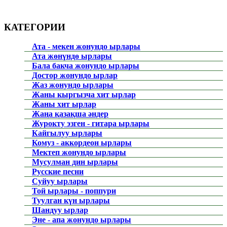
КАТЕГОРИИ
Ата - мекен жонундо ырлары
Ата жөнүндө ырлары
Бала бакча жонундо ырлары
Достор жонундо ырлар
Жаз жонундо ырлары
Жаны кыргызча хит ырлар
Жаны хит ырлар
Жаңа қазақша әндер
Журокту эзген - гитара ырлары
Кайгылуу ырлары
Комуз - аккордеон ырлары
Мектеп жонундо ырлары
Мусулман дин ырлары
Русские песни
Суйуу ырлары
Той ырлары - поппури
Туулган күн ырлары
Шандуу ырлар
Эне - апа жонундо ырлары