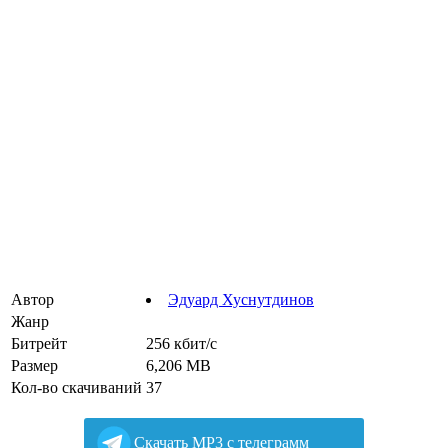
Автор
Эдуард Хуснутдинов
Жанр
Битрейт
256 кбит/с
Размер
6,206 MB
Кол-во скачиваний
37
Cкачать MP3 с телеграмм