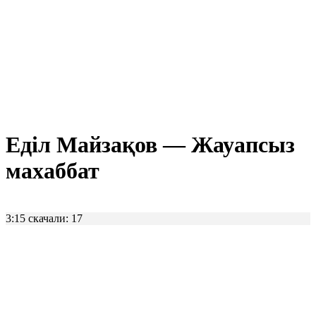
Еділ Майзақов — Жауапсыз
махаббат
3:15
скачали: 17