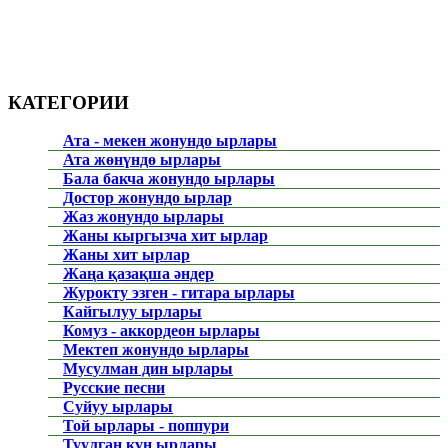
КАТЕГОРИИ
Ата - мекен жонундо ырлары
Ата жөнүндө ырлары
Бала бакча жонундо ырлары
Достор жонундо ырлар
Жаз жонундо ырлары
Жаны кыргызча хит ырлар
Жаны хит ырлар
Жаңа қазақша әндер
Журокту эзген - гитара ырлары
Кайгылуу ырлары
Комуз - аккордеон ырлары
Мектеп жонундо ырлары
Мусулман дин ырлары
Русские песни
Суйуу ырлары
Той ырлары - поппури
Туулган күн ырлары