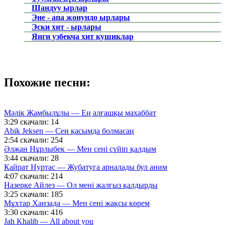
Шандуу ырлар
Эне - апа жонундо ырлары
Эски хит - ырлары
Янги узбекча хит кушиклар
Похожие песни:
Мәлік Жамбылұлы — Ең алғашқы махаббат
3:29
скачали: 14
Abik Jeksen — Сен қасымда болмасаң
2:54
скачали: 254
Әлжан Нұрлыбек — Мен сені сүйіп қалдым
3:44
скачали: 28
Кайрат Нуртас — Жубатуга арналады бул аним
4:07
скачали: 214
Назерке Айлез — Ол мені жалғыз қалдырды
3:25
скачали: 185
Мұхтар Ханзада — Мен сені жақсы көрем
3:30
скачали: 416
Jah Khalib — All about you