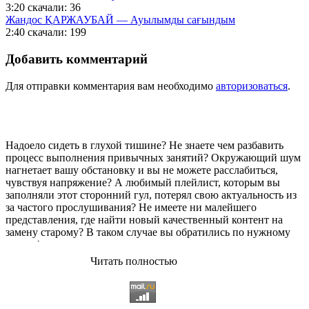
3:20
скачали: 36
Жандос ҚАРЖАУБАЙ — Ауылымды сағындым
2:40
скачали: 199
Добавить комментарий
Для отправки комментария вам необходимо
авторизоваться
.
Надоело сидеть в глухой тишине? Не знаете чем разбавить
процесс выполнения привычных занятий? Окружающий шум
нагнетает вашу обстановку и вы не можете расслабиться,
чувствуя напряжение? А любимый плейлист, которым вы
заполняли этот сторонний гул, потерял свою актуальность из
за частого прослушивания? Не имеете ни малейшего
представления, где найти новый качественный контент на
замену старому? В таком случае вы обратились по нужному
адресу!
Читать полностью
Музыкальный портал KGZ Music
с большой радостью
приветствует своих старых и новых слушателей! Специально
для вас мы заготовили чудесную подборку самых лучших
песен всех времён во всех жанровых стилистиках. Огромное