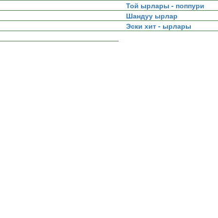
Той ырлары - поппури
Шандуу ырлар
Эски хит - ырлары