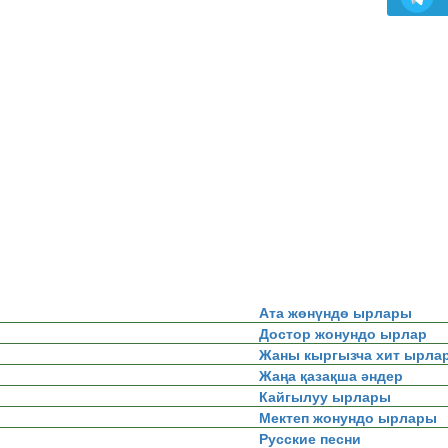
Ата жөнүндө ырлары
Достор жонундо ырлар
Жаны кыргызча хит ырла
Жаңа қазақша әндер
Кайгылуу ырлары
Мектеп жонундо ырлары
Русские песни