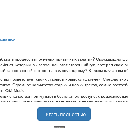
зоваться
.
азбавить процесс выполнения привычных занятий? Окружающий шум
йлист, которым вы заполняли этот сторонний гул, потерял свою а
ый качественный контент на замену старому? В таком случае вы о
стью приветствует своих старых и новых слушателей! Специально 
стиках. Огромное количество старых и новых треков, самые востр
ле KGZ Music!
кцию качественной музыки в бесплатном доступе, с возможность
ы уходящих и нынешних годов,
популярные треки
любимых исполнит
Читать полностью
шой музыкальный ассортимент на любой вкус, и все это только на
отбирая
самые лучшие песни
в различных музыкальных направлен