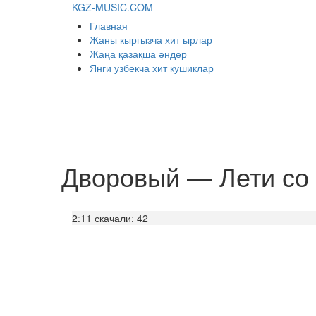
KGZ-MUSIC.COM
Главная
Жаны кыргызча хит ырлар
Жаңа қазақша әндер
Янги узбекча хит кушиклар
Дворовый — Лети со
2:11
скачали: 42