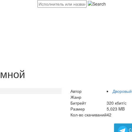
 мной
Автор
Дворовый
Жанр
Битрейт
320 кбит/с
Размер
5,023 MB
Кол-во скачиваний
42
C