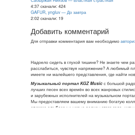
Сабыржан Ниязов — Властная страстная
4:37
скачали: 424
GAFUR, yngluv — До завтра
2:02
скачали: 19
Добавить комментарий
Для отправки комментария вам необходимо
автори
Надоело сидеть в глухой тишине? Не знаете чем р
расслабиться, чувствуя напряжение? А любимый пле
имеете ни малейшего представления, где найти нов
Музыкальный портал KGZ Music
с большой радо
лучших песен всех времён во всех жанровых стили
и зарубежных исполнителей на музыкальном порта
Мы предоставляем вашему вниманию богатую колле
свежие альбомы
и новые релизы этого года, хит
старых времен.
Регулярные обновления, постоянные новинки, боль
ответственностью подходит к созданию подборок, 