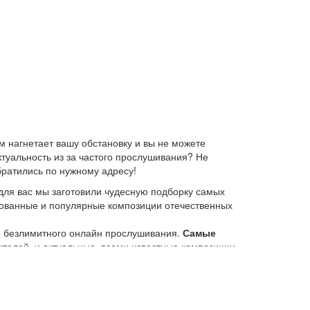
 нагнетает вашу обстановку и вы не можете
ктуальность из за частого прослушивания? Не
братились по нужному адресу!
для вас мы заготовили чудесную подборку самых
ебованные и популярные композиции отечественных
ю безлимитного онлайн прослушивания.
Самые
елей, и актуальные, всеми известные композиции
 платформе KGZ Music. Наша команда с большой
иях.