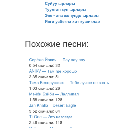
Суйуу ырлары
Туулган күн ырлары
Эне - апа жонундо ырлары
Янги узбекча хит кушиклар
Похожие песни:
Серёжа Йович — Пау пау пау
0:54
скачали: 32
ANIKV — Там где хорошо
3:35
скачали: 51
Тима Белорусских — Тебе лучше не знать
1:03
скачали: 26
Мэйби Бэйби — Лаллипап
1:58
скачали: 128
Jah Khalib – Desert Eagle
3:52
скачали: 64
T1One — Это навсегда
2:46
скачали: 118