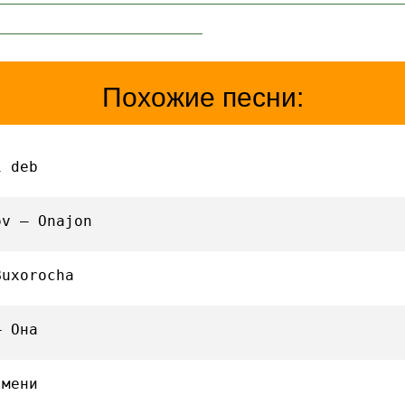
Похожие песни:
i deb
ov — Onajon
Buxorocha
— Она
 мени