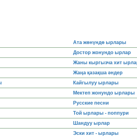
Ата жөнүндө ырлары
Достор жонундо ырлар
Жаны кыргызча хит ырла
Жаңа қазақша әндер
ы
Кайгылуу ырлары
Мектеп жонундо ырлары
Русские песни
Той ырлары - поппури
Шандуу ырлар
Эски хит - ырлары