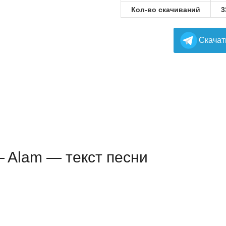
Кол-во скачиваний
3
Cкачат
— Alam — текст песни