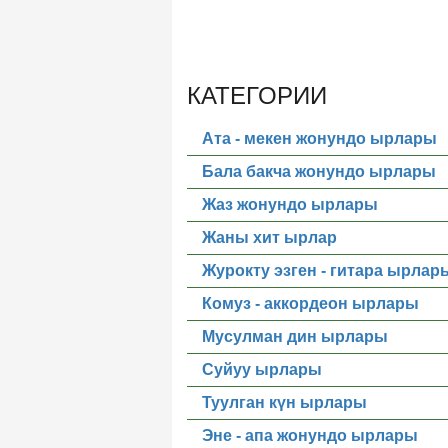
КАТЕГОРИИ
Ата - мекен жонундо ырлары
Бала бакча жонундо ырлары
Жаз жонундо ырлары
Жаны хит ырлар
Журокту эзген - гитара ырлар
Комуз - аккордеон ырлары
Мусулман дин ырлары
Суйуу ырлары
Туулган күн ырлары
Эне - апа жонундо ырлары