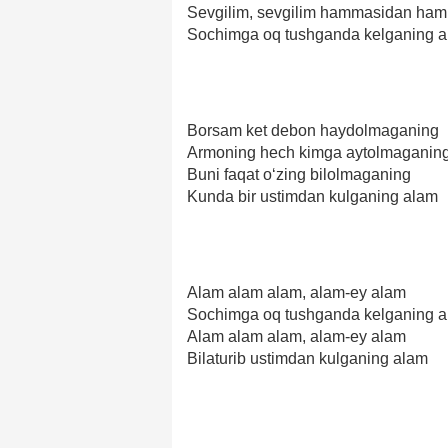
Sevgilim, sevgilim hammasidan ham
Sochimga oq tushganda kelganing 
Borsam ket debon haydolmaganing
Armoning hech kimga aytolmaganin
Buni faqat o‘zing bilolmaganing
Kunda bir ustimdan kulganing alam
Alam alam alam, alam-ey alam
Sochimga oq tushganda kelganing 
Alam alam alam, alam-ey alam
Bilaturib ustimdan kulganing alam