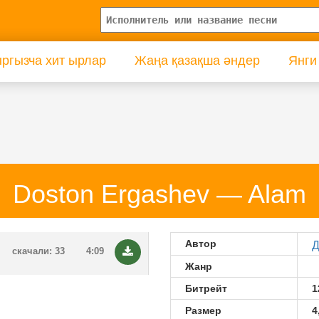
ргызча хит ырлар
Жаңа қазақша әндер
Янги
Doston Ergashev — Alam
Автор
Д
скачали: 33
4:09
Жанр
Битрейт
1
Размер
4