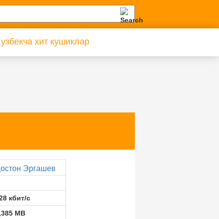
 узбекча хит кушиклар
остон Эргашев
28 кбит/с
,385 MB