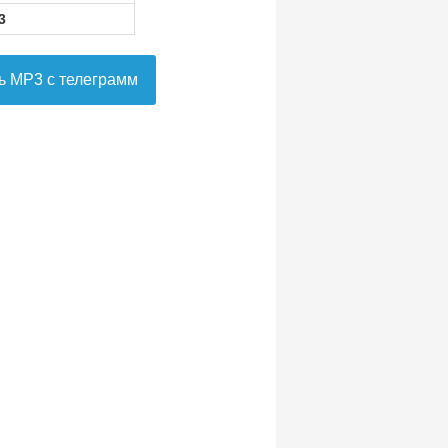
3
ь MP3 с телеграмм