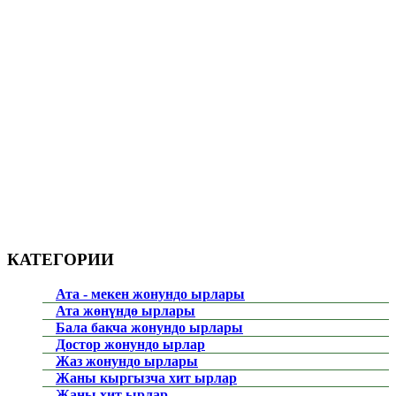
КАТЕГОРИИ
Ата - мекен жонундо ырлары
Ата жөнүндө ырлары
Бала бакча жонундо ырлары
Достор жонундо ырлар
Жаз жонундо ырлары
Жаны кыргызча хит ырлар
Жаны хит ырлар