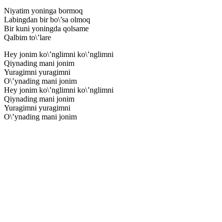
Niyatim yoninga bormoq
Labingdan bir bo\’sa olmoq
Bir kuni yoningda qolsame
Qalbim to\’lare
Hey jonim ko\’nglimni ko\’nglimni
Qiynading mani jonim
Yuragimni yuragimni
O\’ynading mani jonim
Hey jonim ko\’nglimni ko\’nglimni
Qiynading mani jonim
Yuragimni yuragimni
O\’ynading mani jonim