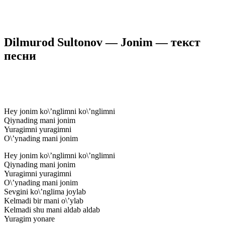
Dilmurod Sultonov — Jonim — текст
песни
Hey jonim ko\’nglimni ko\’nglimni
Qiynading mani jonim
Yuragimni yuragimni
O\’ynading mani jonim
Hey jonim ko\’nglimni ko\’nglimni
Qiynading mani jonim
Yuragimni yuragimni
O\’ynading mani jonim
Sevgini ko\’nglima joylab
Kelmadi bir mani o\’ylab
Kelmadi shu mani aldab aldab
Yuragim yonare