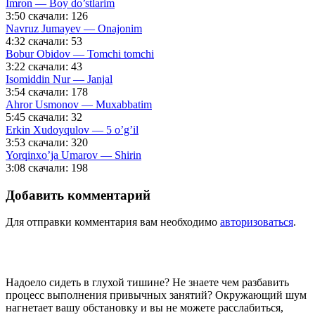
Imron — Boy do’stlarim
3:50
скачали: 126
Navruz Jumayev — Onajonim
4:32
скачали: 53
Bobur Obidov — Tomchi tomchi
3:22
скачали: 43
Isomiddin Nur — Janjal
3:54
скачали: 178
Ahror Usmonov — Muxabbatim
5:45
скачали: 32
Erkin Xudoyqulov — 5 o’g’il
3:53
скачали: 320
Yorqinxo’ja Umarov — Shirin
3:08
скачали: 198
Добавить комментарий
Для отправки комментария вам необходимо
авторизоваться
.
Надоело сидеть в глухой тишине? Не знаете чем разбавить
процесс выполнения привычных занятий? Окружающий шум
нагнетает вашу обстановку и вы не можете расслабиться,