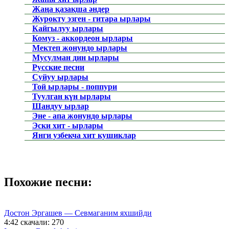
Жаңа қазақша әндер
Журокту эзген - гитара ырлары
Кайгылуу ырлары
Комуз - аккордеон ырлары
Мектеп жонундо ырлары
Мусулман дин ырлары
Русские песни
Суйуу ырлары
Той ырлары - поппури
Туулган күн ырлары
Шандуу ырлар
Эне - апа жонундо ырлары
Эски хит - ырлары
Янги узбекча хит кушиклар
Похожие песни:
Достон Эргашев — Севмаганим яхшийди
4:42
скачали: 270