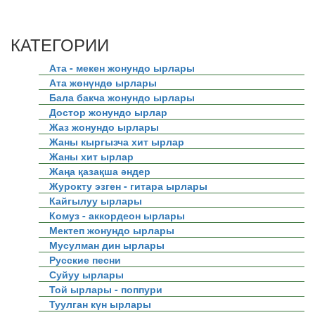
КАТЕГОРИИ
Ата - мекен жонундо ырлары
Ата жөнүндө ырлары
Бала бакча жонундо ырлары
Достор жонундо ырлар
Жаз жонундо ырлары
Жаны кыргызча хит ырлар
Жаны хит ырлар
Жаңа қазақша әндер
Журокту эзген - гитара ырлары
Кайгылуу ырлары
Комуз - аккордеон ырлары
Мектеп жонундо ырлары
Мусулман дин ырлары
Русские песни
Суйуу ырлары
Той ырлары - поппури
Туулган күн ырлары