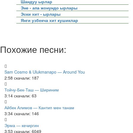
Шандуу ырлар
Эне - апа жонундо ырлары
Эски хит - ырлары
Янги узбекча хит кушиклар
Похожие песни:
Sam Cosmo & Ulukmanapo — Around You
2:58
скачали: 187
Тойчу-Бек-Таш — Шириним
3:14
скачали: 63
Айбек Алимов — Кантип мен танам
3:34
скачали: 146
Эрма — кечиргин
3:53
скачали: 6049