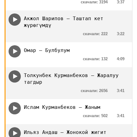
скачали: 3194
3:37
Акжол Шарипов — Таштап кет
жүрөгүмдү
скачали: 222
3:22
Омар — Булбулум
скачали: 132
4:09
Толкунбек Курманбеков — Жаралуу
тагдыр
скачали: 2656
3:41
Ислам Курманбеков — Жаным
скачали: 502
3:41
Ильяз Андаш — Жонокой жигит