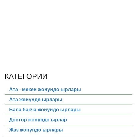
КАТЕГОРИИ
Ата - мекен жонундо ырлары
Ата жөнүндө ырлары
Бала бакча жонундо ырлары
Достор жонундо ырлар
Жаз жонундо ырлары