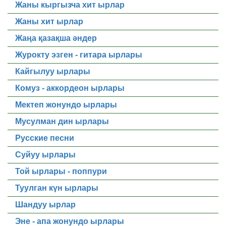
Жаны кыргызча хит ырлар
Жаны хит ырлар
Жаңа қазақша әндер
Журокту эзген - гитара ырлары
Кайгылуу ырлары
Комуз - аккордеон ырлары
Мектеп жонундо ырлары
Мусулман дин ырлары
Русские песни
Суйуу ырлары
Той ырлары - поппури
Туулган күн ырлары
Шандуу ырлар
Эне - апа жонундо ырлары