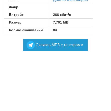
Жанр
Битрейт
266 кбит/с
Размер
7,701 MB
Кол-во скачиваний
84
Cкачать MP3 с телеграмм