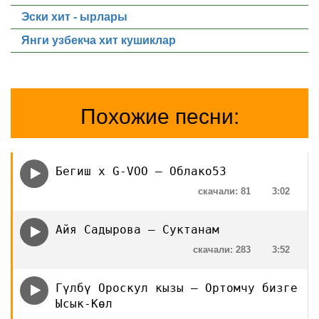
Эски хит - ырлары
Янги узбекча хит кушиклар
Похожие песни:
Бегиш х G-VOO — Облако53
скачали: 81
3:02
Айя Садырова — Суктанам
скачали: 283
3:52
Гүлбү Ороскул кызы — Ортомчу бизге
Ысык-Көл