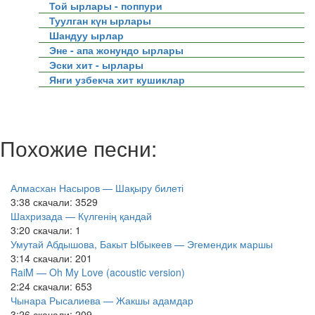
Той ырлары - поппури
Туулган күн ырлары
Шандуу ырлар
Эне - апа жонундо ырлары
Эски хит - ырлары
Янги узбекча хит кушиклар
Похожие песни:
Алмасхан Насыров — Шақыру билеті
3:38
скачали: 3529
Шахризада — Күлгенің қандай
3:20
скачали: 1
Умутай Абдышова, Бакыт Ыбыкеев — Эгемендик маршы
3:14
скачали: 201
RaiM — Oh My Love (acoustic version)
2:24
скачали: 653
Чынара Рысалиева — Жакшы адамдар
3:26
скачали: 209