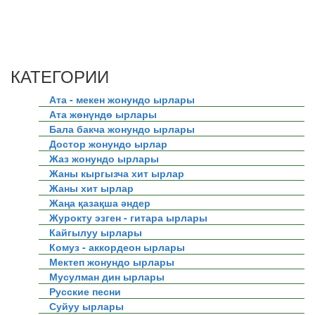
КАТЕГОРИИ
Ата - мекен жонундо ырлары
Ата жөнүндө ырлары
Бала бакча жонундо ырлары
Достор жонундо ырлар
Жаз жонундо ырлары
Жаны кыргызча хит ырлар
Жаны хит ырлар
Жаңа қазақша әндер
Журокту эзген - гитара ырлары
Кайгылуу ырлары
Комуз - аккордеон ырлары
Мектеп жонундо ырлары
Мусулман дин ырлары
Русские песни
Суйуу ырлары