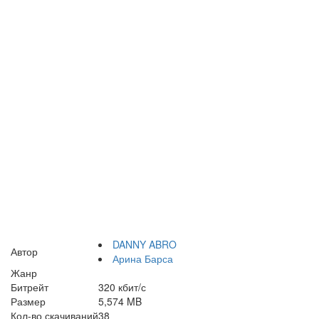
DANNY ABRO
Автор
Арина Барса
Жанр
Битрейт
320 кбит/с
Размер
5,574 MB
Кол-во скачиваний
38