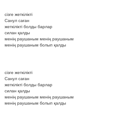
сізге жеткілікті
Санул саған
жеткілікті болды барлар
силан қалды
менің раушаным менің раушаным
менің раушаным болып қалды
сізге жеткілікті
Санул саған
жеткілікті болды барлар
силан қалды
менің раушаным менің раушаным
менің раушаным болып қалды