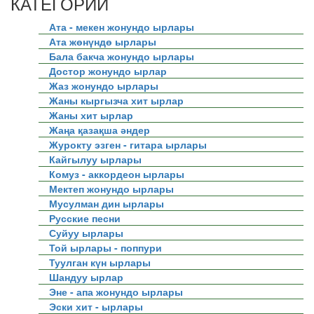
КАТЕГОРИИ
Ата - мекен жонундо ырлары
Ата жөнүндө ырлары
Бала бакча жонундо ырлары
Достор жонундо ырлар
Жаз жонундо ырлары
Жаны кыргызча хит ырлар
Жаны хит ырлар
Жаңа қазақша әндер
Журокту эзген - гитара ырлары
Кайгылуу ырлары
Комуз - аккордеон ырлары
Мектеп жонундо ырлары
Мусулман дин ырлары
Русские песни
Суйуу ырлары
Той ырлары - поппури
Туулган күн ырлары
Шандуу ырлар
Эне - апа жонундо ырлары
Эски хит - ырлары