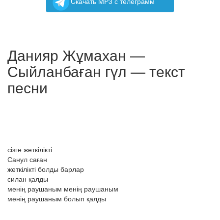
Cкачать MP3 с телеграмм
Данияр Жұмахан —
Сыйланбаған гүл — текст
песни
сізге жеткілікті
Санул саған
жеткілікті болды барлар
силан қалды
менің раушаным менің раушаным
менің раушаным болып қалды