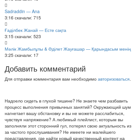
Sadraddin — Ana
3:16
скачали: 715
Ғаділбек Жанай — Есте сақта
3:15
скачали: 523
Мәлік Жамбылұлы & Әділет Жауғашар — Қарындасым менің
3:25
скачали: 17
Добавить комментарий
Для отправки комментария вам необходимо
авторизоваться
.
Надоело сидеть в глухой тишине? Не знаете чем разбавить
процесс выполнения привычных занятий? Окружающий шум
нагнетает вашу обстановку и вы не можете расслабиться,
чувствуя напряжение? А любимый плейлист, которым вы
заполняли этот сторонний гул, потерял свою актуальность из
за частого прослушивания? Не имеете ни малейшего
представления, где найти новый качественный контент на