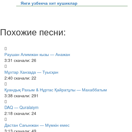
Янги узбекча хит кушиклар
Похожие песни:
Раушан Алимжан кызы — Анажан
3:31
скачали: 26
Мұхтар Ханзада — Туысқан
2:40
скачали: 22
Қуандық Рахым & Нұртас Қайратұлы — Махаббатым
3:38
скачали: 291
DAQ — Quralaiym
2:18
скачали: 24
Дастан Сағынжан — Мүмкін емес
3:13
скачали: 49