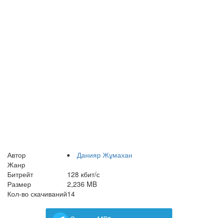
Автор
Данияр Жұмахан
Жанр
Битрейт
128 кбит/с
Размер
2,236 MB
Кол-во скачиваний
14