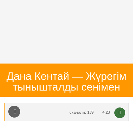
Дана Кентай — Жүрегім
тынышталды сенімен
скачали: 139
4:23