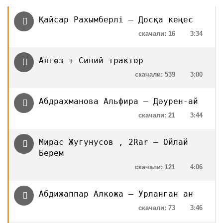
Қайсар Рахымберлі — Досқа кеңес
скачали: 16
3:34
Аягөз + Синий трактор
скачали: 539
3:00
Абдрахманова Альфира – Дәурен-ай
скачали: 21
3:44
Мирас Жугунусов , 2Rar — Ойлай
Берем
скачали: 121
4:06
Абдижаппар Алкожа — Урланган ан
скачали: 73
3:46