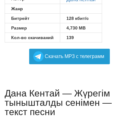
Жанр
Битрейт
128 кбит/с
Размер
4,730 MB
Кол-во скачиваний
139
Cкачать MP3 с телеграмм
Дана Кентай — Жүрегім
тынышталды сенімен —
текст песни