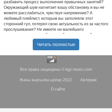
разбавить процесс выполнения привычных занятий?
Окружающий шум нагнетает вашу обстановку и вы не
можете расслабиться, чувствуя напряжение? А
любимый плейлист, которым вы заполняли этот
сторонний гул, потерял свою актуальность из за частого
прослушивания? Не имеете ни малейшего
представления, где найти новый качественный контент
на замену старому? В таком случае вы обратились по
Читать полностью
нужному адресу!
Музыкальный портал KGZ Music
с большой
радостью приветствует своих старых и новых
слушателей! Специально для вас мы заготовили
Все права защищены © kgz-music.com
чудесную подборку самых лучших песен всех времён
во всех жанровых стилистиках. Огромное количество
Жаны кыргызча ырлар 2022
Авторам
старых и новых треков, самые востребованные и
популярные композиции отечественных и зарубежных
О сайте
исполнителей на музыкальном портале KGZ Music!
Мы предоставляем вашему вниманию богатую
коллекцию качественной музыки в бесплатном доступе,
с возможностью безлимитного онлайн прослушивания.