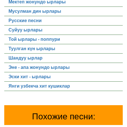
Мектеп жонундо ырлары
Мусулман дин ырлары
Русские песни
Суйуу ырлары
Той ырлары - поппури
Туулган күн ырлары
Шандуу ырлар
Эне - апа жонундо ырлары
Эски хит - ырлары
Янги узбекча хит кушиклар
Похожие песни: