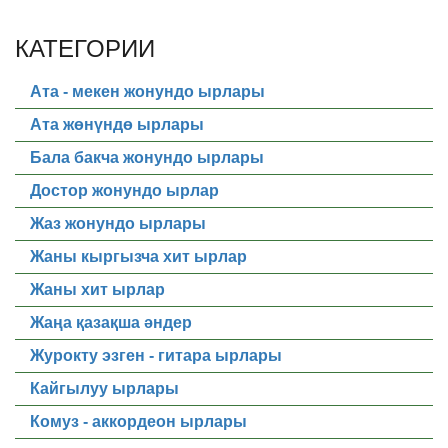
КАТЕГОРИИ
Ата - мекен жонундо ырлары
Ата жөнүндө ырлары
Бала бакча жонундо ырлары
Достор жонундо ырлар
Жаз жонундо ырлары
Жаны кыргызча хит ырлар
Жаны хит ырлар
Жаңа қазақша әндер
Журокту эзген - гитара ырлары
Кайгылуу ырлары
Комуз - аккордеон ырлары