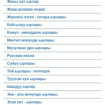
Жаны хит ырлар
Жаңа қазақша әндер
Журокту эзген - гитара ырлары
Кайгылуу ырлары
Комуз - аккордеон ырлары
Мектеп жонундо ырлары
Мусулман дин ырлары
Русские песни
Суйуу ырлары
Той ырлары - поппури
Туулган күн ырлары
Шандуу ырлар
Эне - апа жонундо ырлары
Эски хит - ырлары