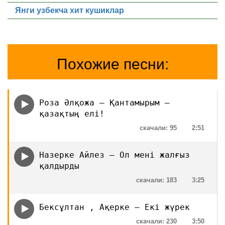
Янги узбекча хит кушиклар
Похожие песни:
Роза Әлқожа — Қантамырым —
қазақтың елі!
скачали: 95
2:51
Назерке Айлез — Ол мені жалғыз
қалдырды
скачали: 183
3:25
Бексұлтан , Ақерке — Екі жүрек
скачали: 230
3:50