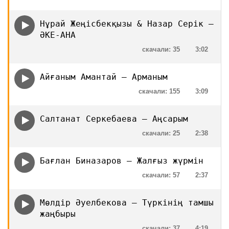
Нұрай Жеңісбекқызы & Назар Серік —
ӘКЕ-АНА
скачали: 35
3:02
Айғаным Амантай — Арманым
скачали: 155
3:09
Салтанат Серкебаева — Аңсарым
скачали: 25
2:38
Бағлан Биназаров — Жалғыз жүрмін
скачали: 57
2:37
Мөлдір Әуелбекова — Түркінің тамшы
жаңбыры
скачали: 37
4:19