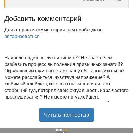
Добавить комментарий
Для отправки комментария вам необходимо
авторизоваться
.
Надоело сидеть в глухой тишине? Не знаете чем
разбавить процесс выполнения привычных занятий?
Окружающий шум нагнетает вашу обстановку и вы не
можете расслабиться, чувствуя напряжение? А
любимый плейлист, которым вы заполняли этот
сторонний гул, потерял свою актуальность из за частого
прослушивания? Не имеете ни малейшего
представления, где найти новый качественный контент
на замену старому? В таком случае вы обратились по
Читать полностью
нужному адресу!
Музыкальный портал KGZ Music
с большой
радостью приветствует своих старых и новых