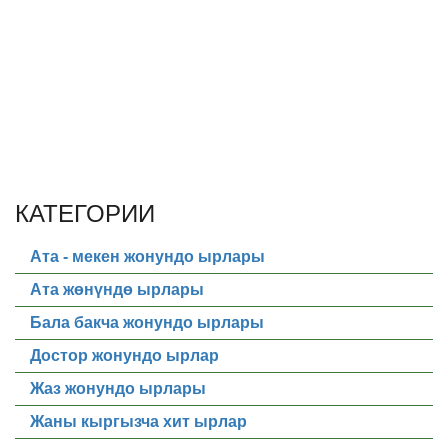
КАТЕГОРИИ
Ата - мекен жонундо ырлары
Ата жөнүндө ырлары
Бала бакча жонундо ырлары
Достор жонундо ырлар
Жаз жонундо ырлары
Жаны кыргызча хит ырлар