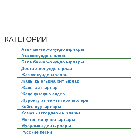
КАТЕГОРИИ
Ата - мекен жонундо ырлары
Ата жөнүндө ырлары
Бала бакча жонундо ырлары
Достор жонундо ырлар
Жаз жонундо ырлары
Жаны кыргызча хит ырлар
Жаны хит ырлар
Жаңа қазақша әндер
Журокту эзген - гитара ырлары
Кайгылуу ырлары
Комуз - аккордеон ырлары
Мектеп жонундо ырлары
Мусулман дин ырлары
Русские песни