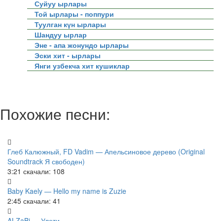
Суйуу ырлары
Той ырлары - поппури
Туулган күн ырлары
Шандуу ырлар
Эне - апа жонундо ырлары
Эски хит - ырлары
Янги узбекча хит кушиклар
Похожие песни:
Глеб Калюжный, FD Vadim — Апельсиновое дерево (Original
Soundtrack Я свободен)
3:21
скачали: 108
Baby Kaely — Hello my name is Zuzie
2:45
скачали: 41
ALZaBi — Улети