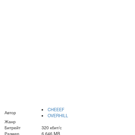
CHEEEF
Автор
OVERHILL
Жанр
Битрейт
320 кбит/с
Размер
6,646 MB