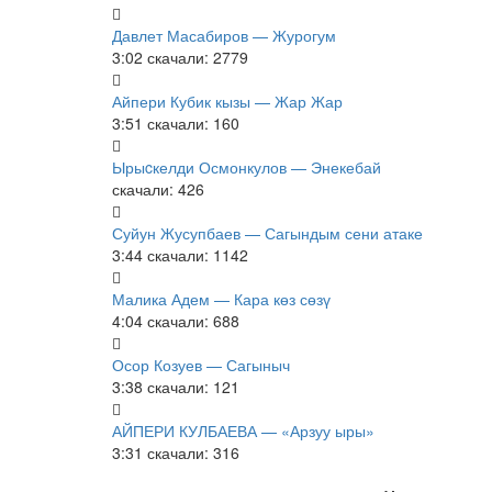
Давлет Масабиров — Журогум
3:02
скачали: 2779
Айпери Кубик кызы — Жар Жар
3:51
скачали: 160
Ырыcкелди Осмонкулов — Энекебай
скачали: 426
Суйун Жусупбаев — Сагындым сени атаке
3:44
скачали: 1142
Малика Адем — Кара көз сөзү
4:04
скачали: 688
Осор Козуев — Сагыныч
3:38
скачали: 121
АЙПЕРИ КУЛБАЕВА — «Арзуу ыры»
3:31
скачали: 316