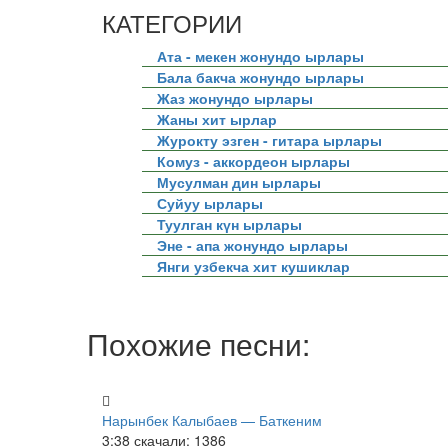
КАТЕГОРИИ
Ата - мекен жонундо ырлары
Бала бакча жонундо ырлары
Жаз жонундо ырлары
Жаны хит ырлар
Журокту эзген - гитара ырлары
Комуз - аккордеон ырлары
Мусулман дин ырлары
Суйуу ырлары
Туулган күн ырлары
Эне - апа жонундо ырлары
Янги узбекча хит кушиклар
Похожие песни:
Нарынбек Калыбаев — Баткеним
3:38
скачали: 1386