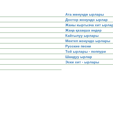
Ата жөнүндө ырлары
Достор жонундо ырлар
Жаны кыргызча хит ырла
Жаңа қазақша әндер
Кайгылуу ырлары
Мектеп жонундо ырлары
Русские песни
Той ырлары - поппури
Шандуу ырлар
Эски хит - ырлары