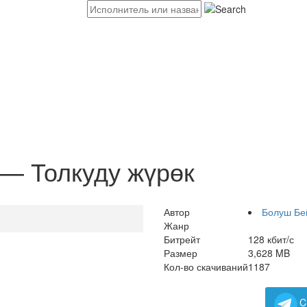
— Толкуду жүрөк
Автор
Болуш Бе
Жанр
Битрейт
128 кбит/с
Размер
3,628 MB
Кол-во скачиваний
1187
C