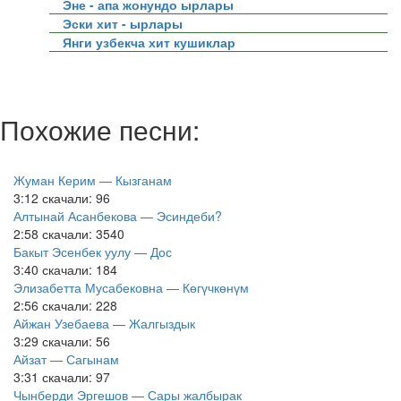
Эне - апа жонундо ырлары
Эски хит - ырлары
Янги узбекча хит кушиклар
Похожие песни:
Жуман Керим — Кызганам
3:12
скачали: 96
Алтынай Асанбекова — Эсиндеби?
2:58
скачали: 3540
Бакыт Эсенбек уулу — Дос
3:40
скачали: 184
Элизабетта Мусабековна — Көгүчкөнүм
2:56
скачали: 228
Айжан Узебаева — Жалгыздык
3:29
скачали: 56
Айзат — Сагынам
3:31
скачали: 97
Чынберди Эргешов — Сары жалбырак