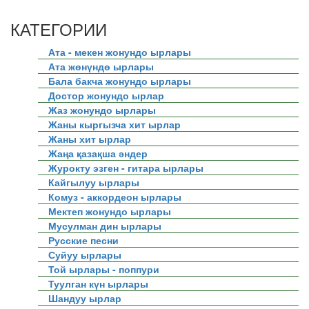
КАТЕГОРИИ
Ата - мекен жонундо ырлары
Ата жөнүндө ырлары
Бала бакча жонундо ырлары
Достор жонундо ырлар
Жаз жонундо ырлары
Жаны кыргызча хит ырлар
Жаны хит ырлар
Жаңа қазақша әндер
Журокту эзген - гитара ырлары
Кайгылуу ырлары
Комуз - аккордеон ырлары
Мектеп жонундо ырлары
Мусулман дин ырлары
Русские песни
Суйуу ырлары
Той ырлары - поппури
Туулган күн ырлары
Шандуу ырлар