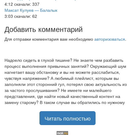
4:12
скачали: 337
Максат Кулуев — Балалык
3:03
скачали: 62
Добавить комментарий
Для отправки комментария вам необходимо
авторизоваться
.
Надоело сидеть в глухой тишине? Не знаете чем разбавить
процесс выполнения привычных занятий? Окружающий шум
нагнетает вашу обстановку и вы не можете расслабиться,
чувствуя напряжение? А любимый плейлист, которым вы
заполняли этот сторонний гул, потерял свою актуальность из
за частого прослушивания? Не имеете ни малейшего
представления, где найти новый качественный контент на
замену старому? В таком случае вы обратились по нужному
адресу!
Музыкальный портал KGZ Music
Читать полностью
с большой радостью
приветствует своих старых и новых слушателей! Специально
для вас мы заготовили чудесную подборку самых лучших