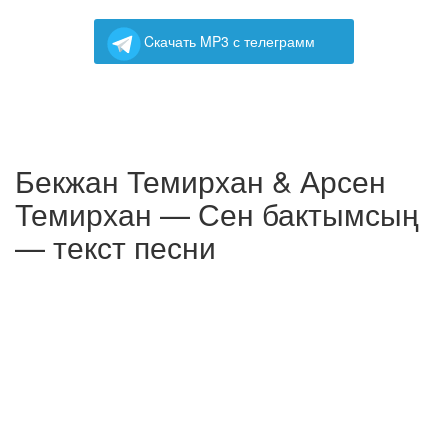
Cкачать MP3 с телеграмм
Бекжан Темирхан & Арсен
Темирхан — Сен бактымсың
— текст песни