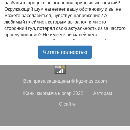
разбавить процесс выполнения привычных занятий?
Окружающий шум нагнетает вашу обстановку и вы не
можете расслабиться, чувствуя напряжение? А
любимый плейлист, которым вы заполняли этот
сторонний гул, потерял свою актуальность из за частого
прослушивания? Не имеете ни малейшего
представления, где найти новый качественный контент
на замену старому? В таком случае вы обратились по
Читать полностью
нужному адресу!
Музыкальный портал KGZ Music
с большой
радостью приветствует своих старых и новых
слушателей! Специально для вас мы заготовили
Все права защищены © kgz-music.com
чудесную подборку самых лучших песен всех времён
во всех жанровых стилистиках. Огромное количество
Жаны кыргызча ырлар 2022
Авторам
старых и новых треков, самые востребованные и
популярные композиции отечественных и зарубежных
О сайте
исполнителей на музыкальном портале KGZ Music!
Мы предоставляем вашему вниманию богатую
коллекцию качественной музыки в бесплатном доступе,
с возможностью безлимитного онлайн прослушивания.