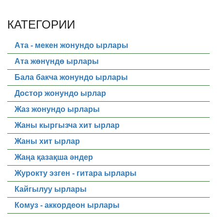
КАТЕГОРИИ
Ата - мекен жонундо ырлары
Ата жөнүндө ырлары
Бала бакча жонундо ырлары
Достор жонундо ырлар
Жаз жонундо ырлары
Жаны кыргызча хит ырлар
Жаны хит ырлар
Жаңа қазақша әндер
Журокту эзген - гитара ырлары
Кайгылуу ырлары
Комуз - аккордеон ырлары