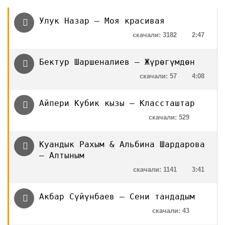
Улук Назар — Моя красивая
скачали: 3182
2:47
Бектур Шаршеналиев — Жүрөгүмдөн
скачали: 57
4:08
Айпери Кубик кызы — Классташтар
скачали: 529
Куандык Рахым & Альбина Шардарова
— Алтыным
скачали: 1141
3:41
Акбар Сүйүнбаев — Сени тандадым
скачали: 43