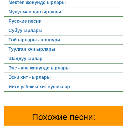
Мектеп жонундо ырлары
Мусулман дин ырлары
Русские песни
Суйуу ырлары
Той ырлары - поппури
Туулган күн ырлары
Шандуу ырлар
Эне - апа жонундо ырлары
Эски хит - ырлары
Янги узбекча хит кушиклар
Похожие песни: